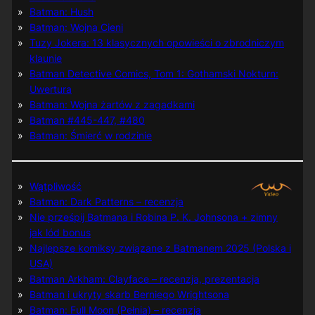
Batman: Hush
Batman: Wojna Cieni
Tuzy Jokera: 13 klasycznych opowieści o zbrodniczym
klaunie
Batman Detective Comics, Tom 1: Gothamski Nokturn:
Uwertura
Batman: Wojna żartów z zagadkami
Batman #445-447, #480
Batman: Śmierć w rodzinie
Wątpliwość
Batman: Dark Patterns – recenzja
Nie prześpij Batmana i Robina P. K. Johnsona + zimny
jak lód bonus
Najlepsze komiksy związane z Batmanem 2025 (Polska i
USA)
Batman Arkham: Clayface – recenzja, prezentacja
Batman i ukryty skarb Berniego Wrightsona
Batman: Full Moon (Pełnia) – recenzja