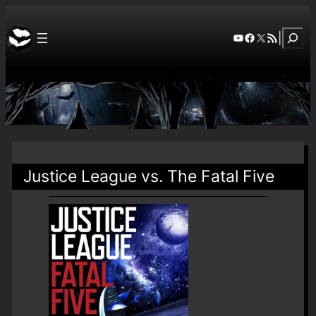
Szuka
YouTube
Facebook
X
RSS Feed
|
Justice League vs. The Fatal Five