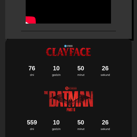
7
6
1
0
5
0
2
5
6
dni
godzin
minut
sekund
5
5
9
1
0
5
0
2
5
6
dni
godzin
minut
sekund