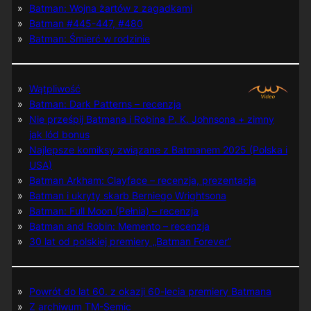
Batman: Wojna żartów z zagadkami
Batman #445-447, #480
Batman: Śmierć w rodzinie
Wątpliwość
Batman: Dark Patterns – recenzja
Nie prześpij Batmana i Robina P. K. Johnsona + zimny
jak lód bonus
Najlepsze komiksy związane z Batmanem 2025 (Polska i
USA)
Batman Arkham: Clayface – recenzja, prezentacja
Batman i ukryty skarb Berniego Wrightsona
Batman: Full Moon (Pełnia) – recenzja
Batman and Robin: Memento – recenzja
30 lat od polskiej premiery „Batman Forever”
Powrót do lat 60. z okazji 60-lecia premiery Batmana
Z archiwum TM-Semic