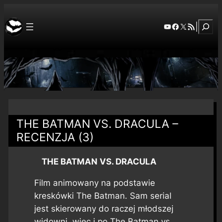
Szuka
YouTube
Facebook
X
RSS Feed
|
THE BATMAN VS. DRACULA –
RECENZJA (3)
THE BATMAN VS. DRACULA
Film animowany na podstawie
kreskówki
The Batman
. Sam serial
jest skierowany do raczej młodszej
widowni, więc i po
The Batman vs.