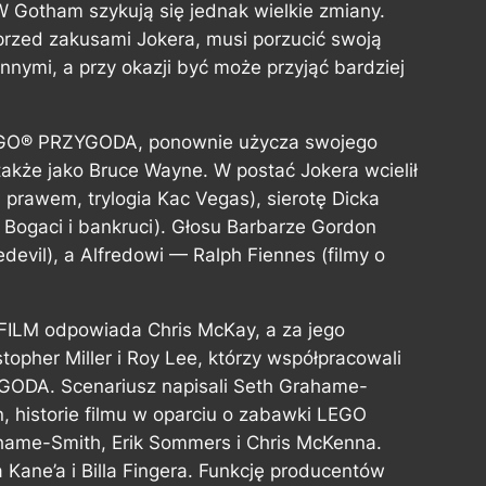
 Gotham szykują się jednak wielkie zmiany.
przed zakusami Jokera, musi porzucić swoją
nnymi, a przy okazji być może przyjąć bardziej
 LEGO® PRZYGODA, ponownie użycza swojego
kże jako Bruce Wayne. W postać Jokera wcielił
 prawem, trylogia Kac Vegas), sierotę Dicka
l Bogaci i bankruci). Głosu Barbarze Gordon
devil), a Alfredowi — Ralph Fiennes (filmy o
FILM odpowiada Chris McKay, a za jego
stopher Miller i Roy Lee, którzy współpracowali
GODA. Scenariusz napisali Seth Grahame-
n, historie filmu w oparciu o zabawki LEGO
ahame-Smith, Erik Sommers i Chris McKenna.
Kane’a i Billa Fingera. Funkcję producentów