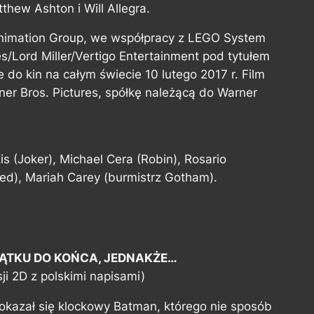
thew Ashton i Will Allegra.
Animation Group, we współpracy z LEGO System
es/Lord Miller/Vertigo Entertainment pod tytułem
o kin na całym świecie 10 lutego 2017 r. Film
er Bros. Pictures, spółkę należącą do Warner
is (Joker), Michael Cera (Robin), Rosario
red), Mariah Carey (burmistrz Gotham).
ĄTKU DO KOŃCA, JEDNAKŻE…
ji 2D z polskimi napisami)
kazał się klockowy Batman, którego nie sposób