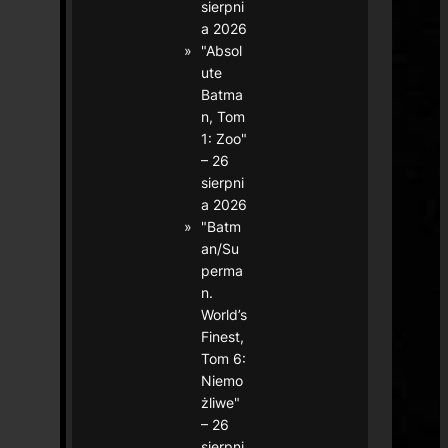
sierpni
a 2026
"Absol
ute
Batma
n, Tom
1: Zoo"
– 26
sierpni
a 2026
"Batm
an/Su
perma
n.
World’s
Finest,
Tom 6:
Niemo
żliwe"
– 26
sierpni