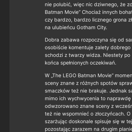
nie polubić, więc nic dziwnego, że 
Batman Movie” Chociaż innych bohate
czy bardzo, bardzo licznego grona zł
na ulubieńcu Gotham City.
Dobra zabawa rozpoczyna się od s
osobiście komentuje zalety dobrego f
schodzi z twarzy widza. Niestety p
końca spełnionych oczekiwań.
W „The LEGO Batman Movie” momentó
sceny znane z różnych spotów sprawd
smaczków też nie brakuje. Jednak 
mimo ich wychwycenia to naprawdę ni
odwzorowano znane sceny z wcześni
też nie wspomnieć o złoczyńcach. O il
szarżując doskonale spisuje się w te
pozostając zarazem na drugim plani