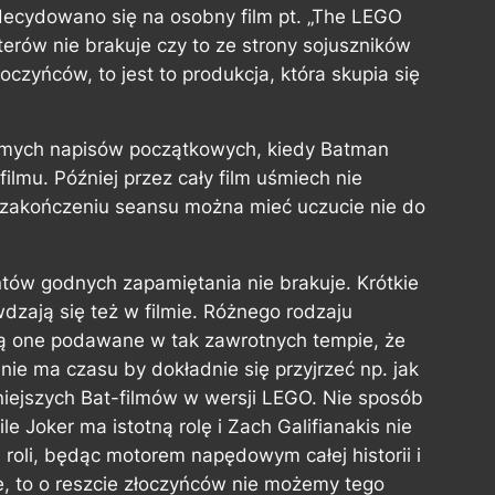
zdecydowano się na osobny film pt. „The LEGO
rów nie brakuje czy to ze strony sojuszników
oczyńców, to jest to produkcja, która skupia się
amych napisów początkowych, kiedy Batman
ilmu. Później przez cały film uśmiech nie
o zakończeniu seansu można mieć uczucie nie do
w godnych zapamiętania nie brakuje. Krótkie
zają się też w filmie. Różnego rodzaju
są one podawane w tak zawrotnych tempie, że
e ma czasu by dokładnie się przyjrzeć np. jak
ejszych Bat-filmów w wersji LEGO. Nie sposób
e Joker ma istotną rolę i Zach Galifianakis nie
j roli, będąc motorem napędowym całej historii i
e, to o reszcie złoczyńców nie możemy tego