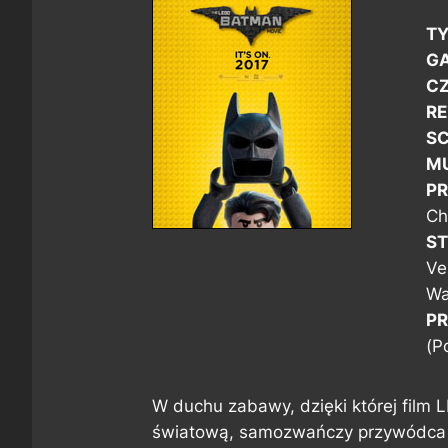
TY
GA
CZ
RE
SC
M
PR
Ch
ST
Ve
Wa
PR
(P
W duchu zabawy, dzięki której fil
światową, samozwańczy przywódca 