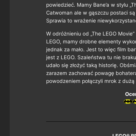
powiedzieć. Mamy Bane’a w stylu „Th
Catwoman ale w gąszczu postaci są t
Sprawia to wrażenie niewykorzystan
W odróżnieniu od „The LEGO Movie”
LEGO, mamy drobne elementy wykorz
jednak za mało. Jest to więc film b
jest z LEGO. Szaleństwa tu nie brak
udało się złożyć taką historię. Obśm
zarazem zachować powagę bohatera.
powodzeniem połączyli mrok z duż
Ocen