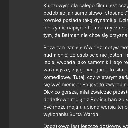
Kluczowym dla całego filmu jest oc
podobnie jak samo słowo „stosunek”
również posiada taką dynamikę. Dziec
olbrzymie napięcie homoerotyczne p
tym, że Batman nie chce się przyzn
Poza tym istnieje również motyw tw
nadmienić, że osobiście nie jestem
lepiej wypada jako samotnik i jego r
ważniejsze, z jego wrogami, to siła 
komediowe. Tutaj, czy w starym ser
się wyśmienicie! Bo jest to zwyczajn
Dick co gorsza, miał zwalczać przest
dodatkowo robiąc z Robina bardzo s
być może moja ulubiona wersja tej po
wykonaniu Burta Warda.
Dodatkowo jest jeszcze dosłowny w