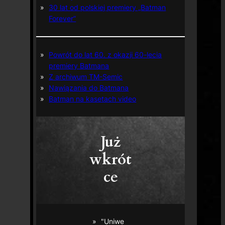
30 lat od polskiej premiery „Batman
Forever”
Powrót do lat 60. z okazji 60-lecia
premiery Batmana
Z archiwum TM-Semic
Nawiązania do Batmana
Batman na kasetach video
Już
wkrót
ce
"Uniwe