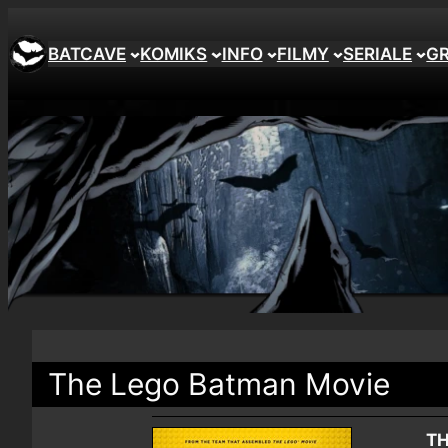
BATCAVE
KOMIKS
INFO
FILMY
SERIALE
G
The Lego Batman Movie
TH