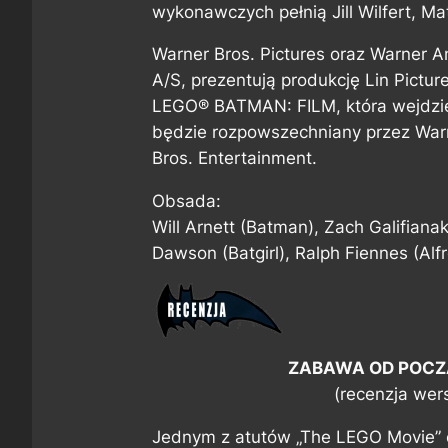
wykonawczych pełnią Jill Wilfert, Mat
Warner Bros. Pictures oraz Warner 
A/S, prezentują produkcję Lin Pictur
LEGO® BATMAN: FILM, która wejdzie d
będzie rozpowszechniany przez Warn
Bros. Entertainment.
Obsada:
Will Arnett (Batman), Zach Galifianak
Dawson (Batgirl), Ralph Fiennes (Alf
ZABAWA OD POCZ
(recenzja wers
Jednym z atutów „The LEGO Movie” o