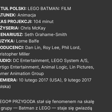
TUŁ POLSKI:
LEGO BATMAN: FILM
TUNEK:
Animacja
AS PROJEKCJI:
104 minut
ŻYSERIA:
Chris McKay
ENARIUSZ:
Seth Grahame-Smith
UZYKA:
Lorne Balfe
ODUCENCI:
Dan Lin, Roy Lee, Phil Lord,
ristopher Miller
UDIO:
DC Entertainment, LEGO System A/S,
rtigo Entertainment, Animal Logic, Lin Pictures,
rner Animation Group
EMIERA:
10 lutego 2017 (USA), 9 lutego 2017
olska)
m LEGO® PRZYGODA stał się fenomenem na skalę
grupy — Batman z LEGO — staje się gwiazdą