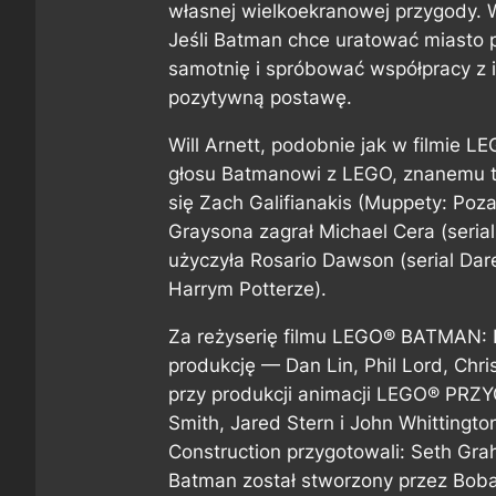
własnej wielkoekranowej przygody. W
Jeśli Batman chce uratować miasto 
samotnię i spróbować współpracy z i
pozytywną postawę.
Will Arnett, podobnie jak w filmie
głosu Batmanowi z LEGO, znanemu ta
się Zach Galifianakis (Muppety: Poza
Graysona zagrał Michael Cera (seria
użyczyła Rosario Dawson (serial Dare
Harrym Potterze).
Za reżyserię filmu LEGO® BATMAN: 
produkcję — Dan Lin, Phil Lord, Chri
przy produkcji animacji LEGO® PRZY
Smith, Jared Stern i John Whittingto
Construction przygotowali: Seth Gr
Batman został stworzony przez Boba 