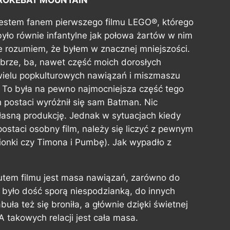
ROKEBAT MOUNTAIN
jestem fanem pierwszego filmu LEGO®, którego
było równie infantylne jak połowa żartów w nim
 rozumiem, że byłem w znacznej mniejszości.
obrze, ba, nawet część moich dorosłych
wielu popkulturowych nawiązań i miszmaszu
. To była na pewno najmocniejsza część tego
ch postaci wyróżnił się sam Batman. Nic
łasną produkcję. Jednak w sytuacjach kiedy
staci osobny film, należy się liczyć z pewnym
ionki czy Timona i Pumbę). Jak wypadło z
tutem filmu jest masa nawiązań, zarówno do
 było dość sporą niespodzianką, do innych
uła też się broniła, a głównie dzięki świetnej
A takowych relacji jest cała masa.