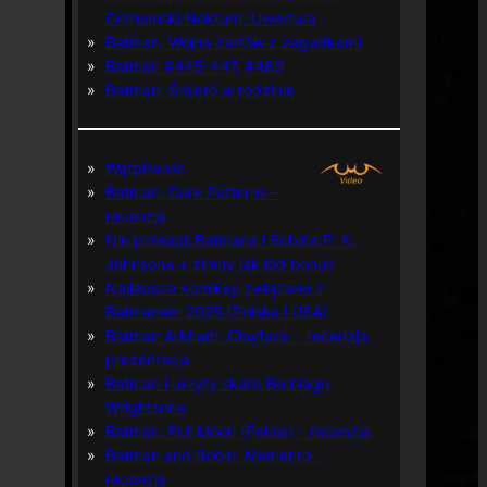
Gothamski Nokturn: Uwertura
Batman: Wojna żartów z zagadkami
Batman #445-447, #480
Batman: Śmierć w rodzinie
Wątpliwość
Batman: Dark Patterns –
recenzja
Nie prześpij Batmana i Robina P. K.
Johnsona + zimny jak lód bonus
Najlepsze komiksy związane z
Batmanem 2025 (Polska i USA)
Batman Arkham: Clayface – recenzja,
prezentacja
Batman i ukryty skarb Berniego
Wrightsona
Batman: Full Moon (Pełnia) – recenzja
Batman and Robin: Memento –
recenzja