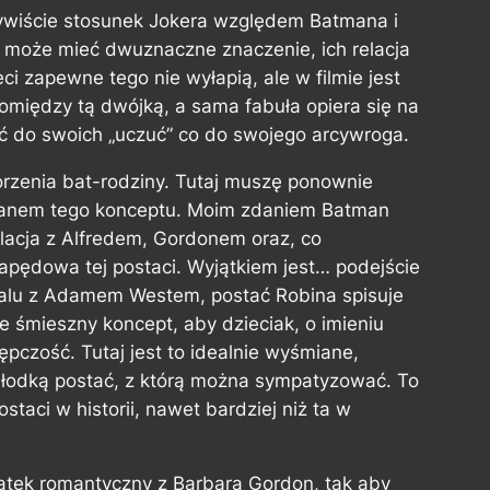
zywiście stosunek Jokera względem Batmana i
 może mieć dwuznaczne znaczenie, ich relacja
i zapewne tego nie wyłapią, ale w filmie jest
omiędzy tą dwójką, a sama fabuła opiera się na
ać do swoich „uczuć” co do swojego arcywroga.
orzenia bat-rodziny. Tutaj muszę ponownie
 fanem tego konceptu. Moim zdaniem Batman
elacja z Alfredem, Gordonem oraz, co
napędowa tej postaci. Wyjątkiem jest… podejście
ialu z Adamem Westem, postać Robina spisuje
ie śmieszny koncept, aby dzieciak, o imieniu
ępczość. Tutaj jest to idealnie wyśmiane,
łodką postać, z którą można sympatyzować. To
staci w historii, nawet bardziej niż ta w
ątek romantyczny z Barbarą Gordon, tak aby