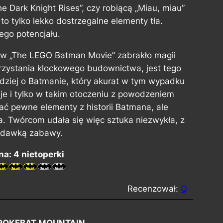
e Dark Knight Rises”, czy robiącą „Miau, miau”
o tylko lekko dostrzegalne elementy tła.
ego potencjału.
 w „The LEGO Batman Movie” zabrakło magii
ystania klockowego budownictwa, jest tego
ardziej o Batmanie, który akurat w tym wypadku
uje i tylko w takim otoczeniu z powodzeniem
iać pewne elementy z historii Batmana, ale
 Twórcom udała się więc sztuka niezwykła, z
ą dawką zabawy.
a: 4 nietoperki
Recenzował:
Q