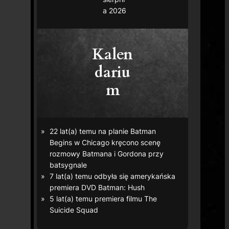
a 2026
Kalen
dariu
m
22 lat(a) temu na planie
Batman
Begins
w Chicago kręcono scenę
rozmowy Batmana i Gordona przy
batsygnale
7 lat(a) temu odbyła się amerykańska
premiera DVD
Batman: Hush
5 lat(a) temu premiera filmu
The
Suicide Squad