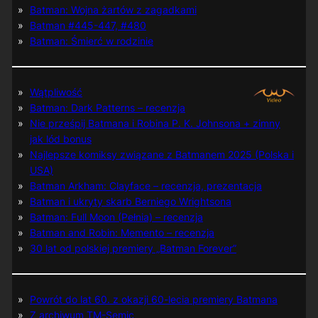
Batman: Wojna żartów z zagadkami
Batman #445-447, #480
Batman: Śmierć w rodzinie
Wątpliwość
Batman: Dark Patterns – recenzja
Nie prześpij Batmana i Robina P. K. Johnsona + zimny
jak lód bonus
Najlepsze komiksy związane z Batmanem 2025 (Polska i
USA)
Batman Arkham: Clayface – recenzja, prezentacja
Batman i ukryty skarb Berniego Wrightsona
Batman: Full Moon (Pełnia) – recenzja
Batman and Robin: Memento – recenzja
30 lat od polskiej premiery „Batman Forever”
Powrót do lat 60. z okazji 60-lecia premiery Batmana
Z archiwum TM-Semic