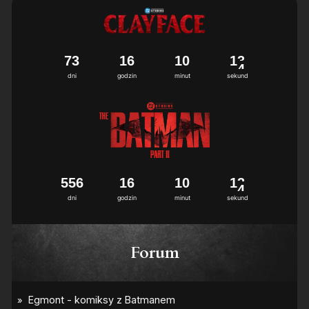
7
3
1
6
1
0
1
3
dni
godzin
minut
sekund
5
5
6
1
6
1
0
1
3
dni
godzin
minut
sekund
Forum