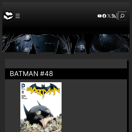
Szuka
YouTube
Facebook
X
RSS Feed
|
BATMAN #48