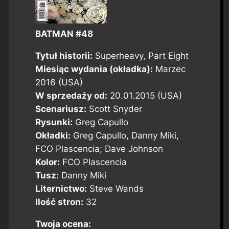
BATMAN #48
Tytuł historii:
Superheavy, Part Eight
Miesiąc wydania (okładka):
Marzec
2016 (USA)
W sprzedaży od:
20.01.2015 (USA)
Scenariusz:
Scott Snyder
Rysunki:
Greg Capullo
Okładki:
Greg Capullo, Danny Miki,
FCO Plascencia; Dave Johnson
Kolor:
FCO Plascencia
Tusz:
Danny Miki
Liternictwo:
Steve Wands
Ilość stron:
32
Twoja ocena: