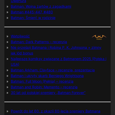
Uwertura
Batman: Wojna żartów z zagadkami
Batman #445-447, #480
Batman: Śmierć w rodzinie
Wątpliwość
Batman: Dark Patterns – recenzja
Nie prześpij Batmana i Robina P. K. Johnsona + zimny
jak lód bonus
Najlepsze komiksy związane z Batmanem 2025 (Polska i
USA)
Batman Arkham: Clayface – recenzja, prezentacja
Batman i ukryty skarb Berniego Wrightsona
Batman: Full Moon (Pełnia) – recenzja
Batman and Robin: Memento – recenzja
30 lat od polskiej premiery „Batman Forever”
Powrót do lat 60. z okazji 60-lecia premiery Batmana