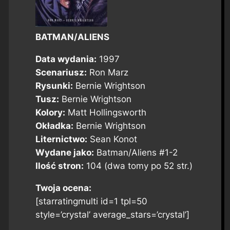
BATMAN/ALIENS
Data wydania:
1997
Scenariusz:
Ron Marz
Rysunki:
Bernie Wrightson
Tusz:
Bernie Wrightson
Kolory:
Matt Hollingsworth
Okładka:
Bernie Wrightson
Liternictwo:
Sean Konot
Wydane jako:
Batman/Aliens #1-2
Ilość stron:
104 (dwa tomy po 52 str.)
Twoja ocena:
[starratingmulti id=1 tpl=50
style=’crystal’ average_stars=’crystal’]