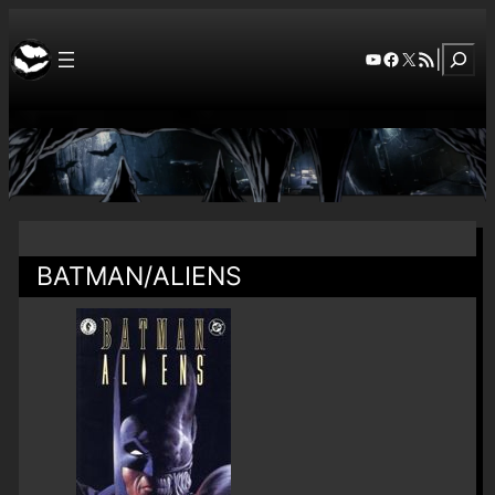
Szuka
YouTube
Facebook
X
RSS Feed
|
BATMAN/ALIENS