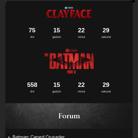
7
5
1
5
2
2
2
8
9
dni
godzin
minut
sekund
5
5
8
1
5
2
2
2
8
9
dni
godzin
minut
sekund
Forum