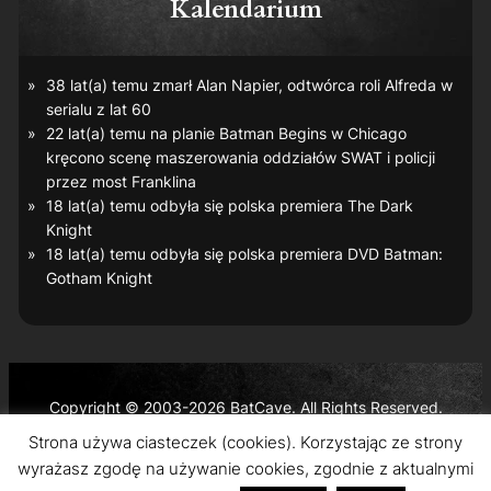
Kalendarium
38 lat(a) temu zmarł Alan Napier, odtwórca roli Alfreda w
serialu z lat 60
22 lat(a) temu na planie
Batman Begins
w Chicago
kręcono scenę maszerowania oddziałów SWAT i policji
przez most Franklina
18 lat(a) temu odbyła się polska premiera
The Dark
Knight
18 lat(a) temu odbyła się polska premiera DVD
Batman:
Gotham Knight
Copyright © 2003-2026 BatCave. All Rights Reserved.
Batman and all related characters and elements are the
Strona używa ciasteczek (cookies). Korzystając ze strony
trademarks of © DC Comics and Warner Bros. Entertainment
wyrażasz zgodę na używanie cookies, zgodnie z aktualnymi
Inc.