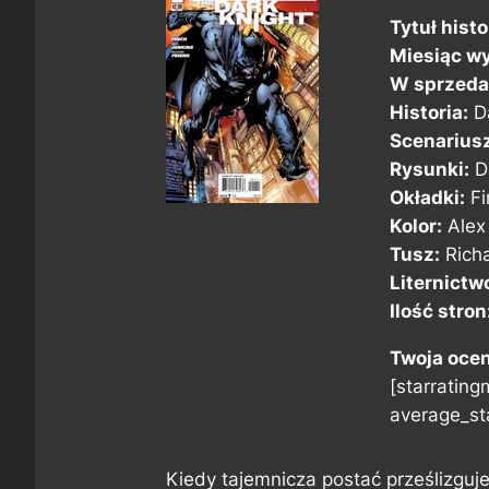
Tytuł histor
Miesiąc wy
W sprzeda
Historia:
Da
Scenarius
Rysunki:
D
Okładki:
Fi
Kolor:
Alex 
Tusz:
Richa
Liternictw
Ilość stron
Twoja oce
[starratingm
average_sta
Kiedy tajemnicza postać prześlizguj