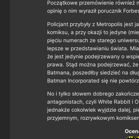
Początkowe przemówienie również nie
opinię o nim wyraził porucznik Forbe
Policjant przybyły z Metropolis jest
komiksu, a przy okazji to jedyne (mi
pięciu numerach ze starego uniwers
lepsze w przedstawianiu świata. Mi
że jest jedynie podejrzewany o wsp
prawa. Stąd można podejrzewać, że 
Batmana, poszedłby siedzieć na dług
Batman Incorporated
się nie powtórz
No i tylko słowem dobrego zakończ
antagonistach, czyli White Rabbit 
jednakże cokolwiek wyjdzie dalej, 
przyjemnym, rozrywkowym komikse
Ocena