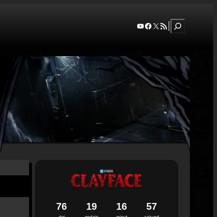
Szukaj
YouTube
Facebook
X
RSS Feed
|
7
6
1
9
1
6
5
6
dni
godzin
minut
sekund