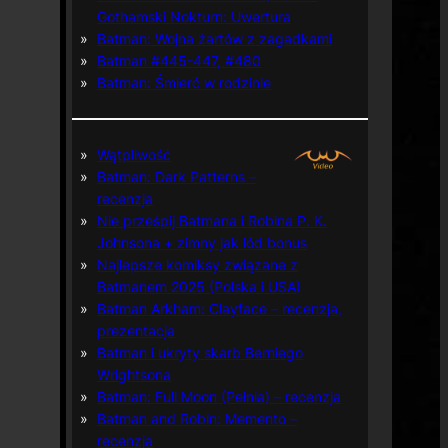
Gothamski Nokturn: Uwertura
Batman: Wojna żartów z zagadkami
Batman #445-447, #480
Batman: Śmierć w rodzinie
Wątpliwość
Batman: Dark Patterns –
recenzja
Nie prześpij Batmana i Robina P. K.
Johnsona + zimny jak lód bonus
Najlepsze komiksy związane z
Batmanem 2025 (Polska i USA)
Batman Arkham: Clayface – recenzja,
prezentacja
Batman i ukryty skarb Berniego
Wrightsona
Batman: Full Moon (Pełnia) – recenzja
Batman and Robin: Memento –
recenzja