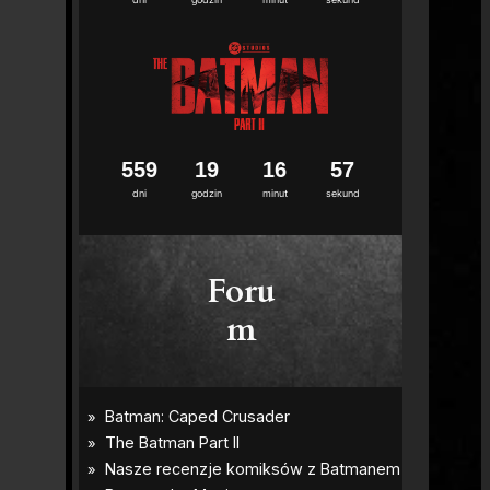
5
5
9
1
9
1
6
5
6
dni
godzin
minut
sekund
Foru
m