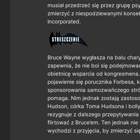
musiał przedrzeć się przez grupę ps
zmierzyć z niespodziewanymi kons
Incorporated.
Bruce Wayne wygłasza na balu char
zapewnia, że nie boi się podejmować
obietnicę wsparcia od kongresmena.
pojawienie się porucznika Forbesa,
sponsorowania samozwańczego stróża
pomaga. Nim jednak zostają zastos
Hudson, córka Toma Hudsona i bollyw
rezygnuje z dalszego przepytywania 
flirtować z Bruce’em. Ten jednak ni
wychodzi z przyjęcia, by zmierzyć si