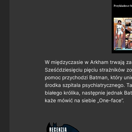
Przykładowe S
W międzyczasie w Arkham trwają zami
Sześćdziesięciu pięciu strażników 
pomoc przychodzi Batman, który uni
środka szpitala psychiatrycznego. T
białego królika, następnie jednak 
każe mówić na siebie „One-face”.