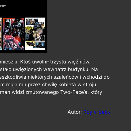
trony
eszki. Ktoś uwolnił trzystu więźniów.
zostało uwięzionych wewnątrz budynku. Na
eszkodliwia niektórych szaleńców i wchodzi do
am miga mu przez chwilę kobieta w stroju
Batman widzi zmutowanego Two-Face’a, który
Autor:
Roy_v_beck