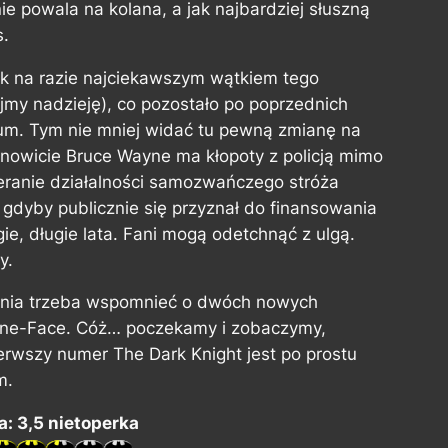
 powala na kolana, a jak najbardziej słuszną
s.
 jak na razie najciekawszym wątkiem tego
ejmy nadzieję), co pozostało po poprzednich
um. Tym nie mniej widać tu pewną zmianę na
anowicie Bruce Wayne ma kłopoty z policją mimo
ieranie działalności samozwańczego stróża
gdyby publicznie się przyznał do finansowania
ie, długie lata. Fani mogą odetchnąć z ulgą.
y.
enia trzeba wspomnieć o dwóch nowych
i One-Face. Cóż… poczekamy i zobaczymy,
pierwszy numer
The Dark Knight
jest po prostu
m.
: 3,5 nietoperka