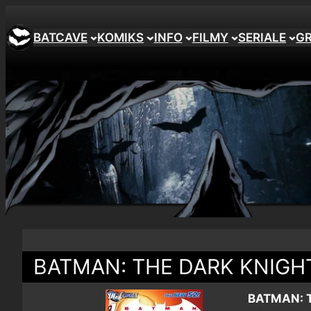
BATCAVE
KOMIKS
INFO
FILMY
SERIALE
G
BATMAN: THE DARK KNIGHT
BATMAN: 