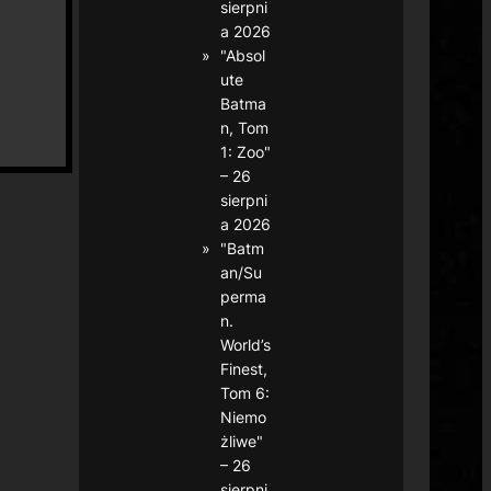
sierpni
a 2026
"Absol
ute
Batma
n, Tom
1: Zoo"
– 26
sierpni
a 2026
"Batm
an/Su
perma
n.
World’s
Finest,
Tom 6:
Niemo
żliwe"
– 26
sierpni