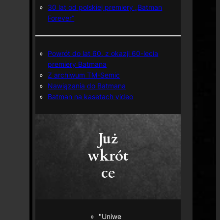
30 lat od polskiej premiery „Batman
Forever”
Powrót do lat 60. z okazji 60-lecia
premiery Batmana
Z archiwum TM-Semic
Nawiązania do Batmana
Batman na kasetach video
Już
wkrót
ce
"Uniwe