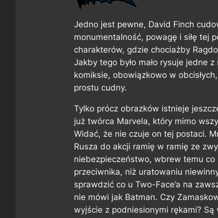
Jedno jest pewne, David Finch cudo
monumentalność, powagę i siłę tej p
charakterów, gdzie chociażby Ragdo
Jakby tego było mało rysuje jedne 
komiksie, obowiązkowo w obcisłych, 
prostu cudny.
Tylko prócz obrazków istnieje jeszc
już twórca Marvela, który mimo wszys
Widać, że nie czuje on tej postaci.
Rusza do akcji ramię w ramię ze zwyk
niebezpieczeństwo, wbrew temu co 
przeciwnika, niż uratowaniu niewinny
sprawdzić co u Two-Face’a na zawsz
nie mówi jak Batman. Czy Zamaskowa
wyjście z podniesionymi rękami? Są w