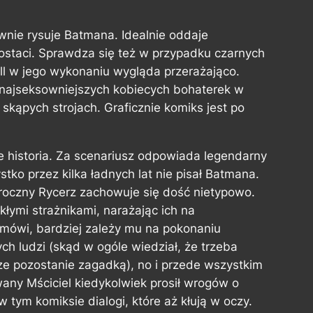
wnie rysuje Batmana. Idealnie oddaje
ostaci. Sprawdza się też w przypadku czarnych
ll w jego wykonaniu wygląda przerażająco.
z najseksowniejszych kobiecych bohaterek w
skąpych strojach. Graficznie komiks jest po
ze historia. Za scenariusz odpowiada legendarny
tko przez kilka ładnych lat nie pisał Batmana.
 Mroczny Rycerz zachowuje się dość nietypowo.
łymi strażnikami, narażając ich na
mówi, bardziej zależy mu na pokonaniu
ch ludzi (skąd w ogóle wiedział, że trzeba
e pozostanie zagadką), no i przede wszystkim
ny Mściciel kiedykolwiek prosił wrogów o
 tym komiksie dialogi, które aż kłują w oczy.