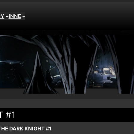
RY
INNE
 #1
THE DARK KNIGHT #1