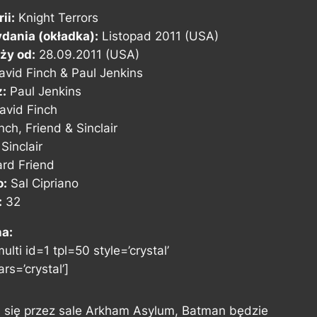
ii:
Knight Terrors
dania (okładka):
Listopad 2011 (USA)
ży od:
28.09.2011 (USA)
vid Finch & Paul Jenkins
z:
Paul Jenkins
avid Finch
nch, Friend & Sinclair
Sinclair
rd Friend
o:
Sal Cipriano
:
32
na:
ulti id=1 tpl=50 style=’crystal’
rs=’crystal’]
e się przez sale Arkham Asylum, Batman będzie