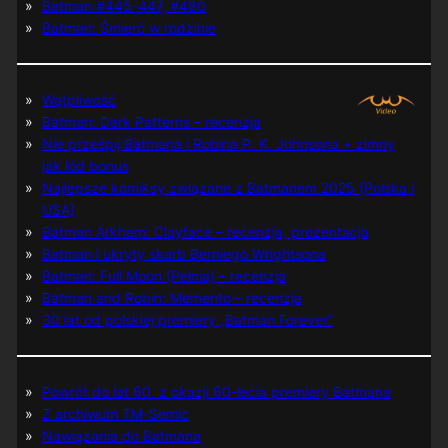
Batman #445-447, #480
Batman: Śmierć w rodzinie
Wątpliwość
Batman: Dark Patterns – recenzja
Nie prześpij Batmana i Robina P. K. Johnsona + zimny
jak lód bonus
Najlepsze komiksy związane z Batmanem 2025 (Polska i
USA)
Batman Arkham: Clayface – recenzja, prezentacja
Batman i ukryty skarb Berniego Wrightsona
Batman: Full Moon (Pełnia) – recenzja
Batman and Robin: Memento – recenzja
30 lat od polskiej premiery „Batman Forever”
Powrót do lat 60. z okazji 60-lecia premiery Batmana
Z archiwum TM-Semic
Nawiązania do Batmana