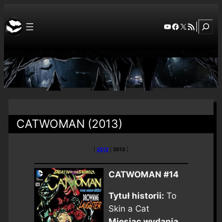
Szuka
YouTube
Facebook
X
RSS Feed
|
CATWOMAN (2013)
|
2012
|
2013
|
CATWOMAN #14
Tytuł historii:
To
Skin a Cat
Miesiąc wydania