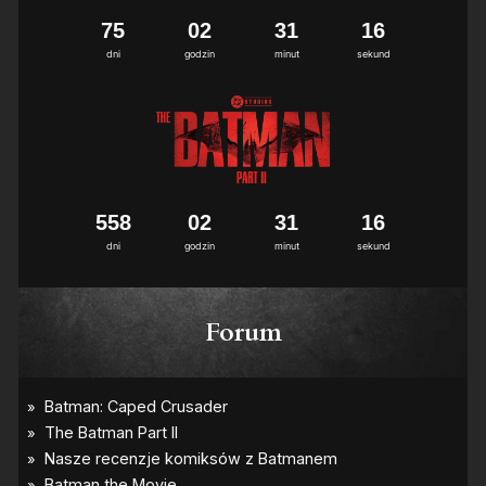
7
5
0
2
3
1
1
6
dni
godzin
minut
sekund
5
5
8
0
2
3
1
1
6
dni
godzin
minut
sekund
Forum