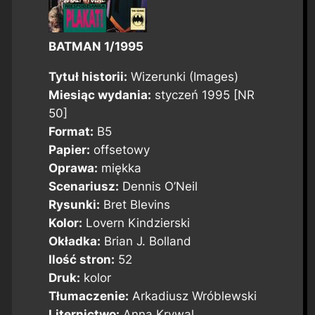
BATMAN 1/1995
Tytuł historii:
Wizerunki (Images)
Miesiąc wydania:
styczeń 1995 [NR
50]
Format:
B5
Papier:
offsetowy
Oprawa:
miękka
Scenariusz:
Dennis O’Neil
Rysunki:
Bret Blevins
Kolor:
Lovern Kindzierski
Okładka:
Brian J. Bolland
Ilość stron:
52
Druk:
kolor
Tłumaczenie:
Arkadiusz Wróblewski
Liternictwo:
Anna Krywal