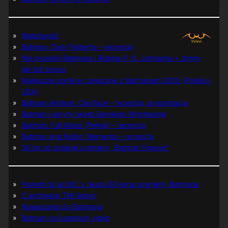
Wątpliwość
Batman: Dark Patterns – recenzja
Nie prześpij Batmana i Robina P. K. Johnsona + zimny
jak lód bonus
Najlepsze komiksy związane z Batmanem 2025 (Polska i
USA)
Batman Arkham: Clayface – recenzja, prezentacja
Batman i ukryty skarb Berniego Wrightsona
Batman: Full Moon (Pełnia) – recenzja
Batman and Robin: Memento – recenzja
30 lat od polskiej premiery „Batman Forever”
Powrót do lat 60. z okazji 60-lecia premiery Batmana
Z archiwum TM-Semic
Nawiązania do Batmana
Batman na kasetach video