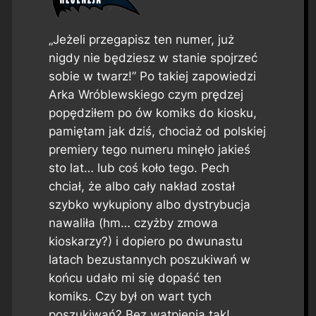
„Jeżeli przegapisz ten numer, już
nigdy nie będziesz w stanie spojrzeć
sobie w twarz!”
Po takiej zapowiedzi
Arka Wróblewskiego czym prędzej
popędziłem po ów komiks do kiosku,
pamiętam jak dziś, chociaż od polskiej
premiery tego numeru minęło jakieś
sto lat… lub coś koło tego. Pech
chciał, że albo cały nakład został
szybko wykupiony albo dystrybucja
nawaliła (hm… czyżby zmowa
kioskarzy?) i dopiero po dwunastu
latach bezustannych poszukiwań w
końcu udało mi się dopaść ten
komiks. Czy był on wart tych
poszukiwań? Bez wątpienia tak!