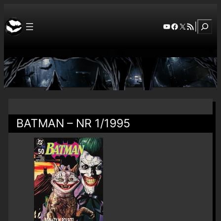
Szuka
YouTube
Facebook
X
RSS Feed
|
BATMAN – NR 1/1995