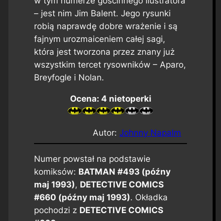
w tym numerze gościnnego ilustratora
– jest nim Jim Balent. Jego rysunki
robią naprawdę dobre wrażenie i są
fajnym urozmaiceniem całej sagi,
która jest tworzona przez znany już
wszystkim tercet rysowników – Aparo,
Breyfogle i Nolan.
Ocena: 4 nietoperki
Autor:
Johnny Napalm
Numer powstał na podstawie
komiksów:
BATMAN #493 (późny
maj 1993)
,
DETECTIVE COMICS
#660 (późny maj 1993)
. Okładka
pochodzi z
DETECTIVE COMICS