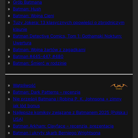
Grób Batmana
Batman: Hush
Batman: Wojna Cieni
Tuzy Jokera: 13 klasycznych opowieści o zbrodniczym
klaunie
Batman Detective Comics, Tom 1: Gothamski Nokturn:
Uwertura
Batman: Wojna żartów z zagadkami
Batman #445-447, #480
Batman: Śmierć w rodzinie
Wątpliwość
Batman: Dark Patterns – recenzja
Nie prześpij Batmana i Robina P. K. Johnsona + zimny
jak lód bonus
Najlepsze komiksy związane z Batmanem 2025 (Polska i
USA)
Batman Arkham: Clayface – recenzja, prezentacja
Batman i ukryty skarb Berniego Wrightsona