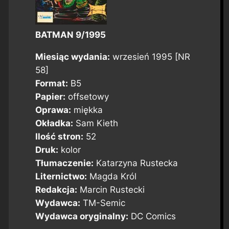
BATMAN 9/1995
Miesiąc wydania:
wrzesień 1995 [NR
58]
Format:
B5
Papier:
offsetowy
Oprawa:
miękka
Okładka:
Sam Kieth
Ilość stron:
52
Druk:
kolor
Tłumaczenie:
Katarzyna Rustecka
Liternictwo:
Magda Król
Redakcja:
Marcin Rustecki
Wydawca:
TM-Semic
Wydawca oryginalny:
DC Comics