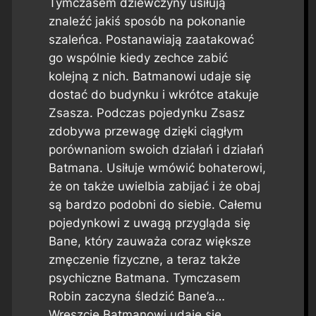
Tymczasem dziewczyny usiłują
znaleźć jakiś sposób na pokonanie
szaleńca. Postanawiają zaatakować
go wspólnie kiedy zechce zabić
kolejną z nich. Batmanowi udaje się
dostać do budynku i wkrótce atakuje
Zsasza. Podczas pojedynku Zsasz
zdobywa przewagę dzięki ciągłym
porównaniom swoich działań i działań
Batmana. Usiłuje wmówić bohaterowi,
że on także uwielbia zabijać i że obaj
są bardzo podobni do siebie. Całemu
pojedynkowi z uwagą przygląda się
Bane, który zauważa coraz większe
zmęczenie fizyczne, a teraz także
psychiczne Batmana. Tymczasem
Robin zaczyna śledzić Bane’a…
Wreszcie Batmanowi udaje się