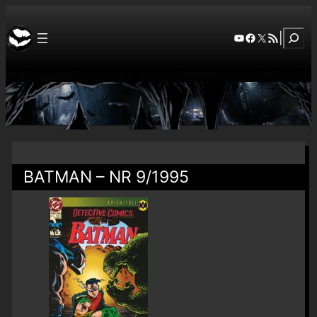
Szuka
YouTube
Facebook
X
RSS Feed
|
BATMAN – NR 9/1995