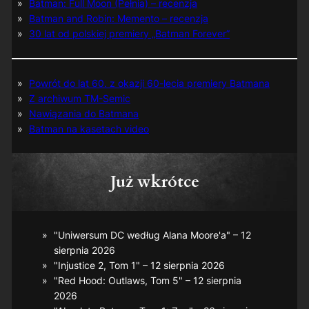
Batman: Full Moon (Pełnia) – recenzja
Batman and Robin: Memento – recenzja
30 lat od polskiej premiery „Batman Forever”
Powrót do lat 60. z okazji 60-lecia premiery Batmana
Z archiwum TM-Semic
Nawiązania do Batmana
Batman na kasetach video
Już wkrótce
"Uniwersum DC według Alana Moore'a" – 12
sierpnia 2026
"Injustice 2, Tom 1" – 12 sierpnia 2026
"Red Hood: Outlaws, Tom 5" – 12 sierpnia
2026