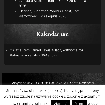
"Absolute Batman, Tom 1: Zoo" – 26 sierpnia
2026
"Batman/Superman. World’s Finest, Tom 6:
Niemożliwe" – 26 sierpnia 2026
Kalendarium
26 lat(a) temu zmarł Lewis Wilson, odtwórca roli
Batmana w serialu z 1943 roku
Copyright © 2003-2026 BatCave. All Rights Reserved.
Batman and all related characters and elements are the
Strona używa ciasteczek (cookies). Korzystając ze strony
trademarks of © DC Comics and Warner Bros. Entertainment
wyrażasz zgodę na używanie cookies, zgodnie z aktualnymi
Inc.
ustawieniami przeglądarki.
więcej
Akceptuj
Reject