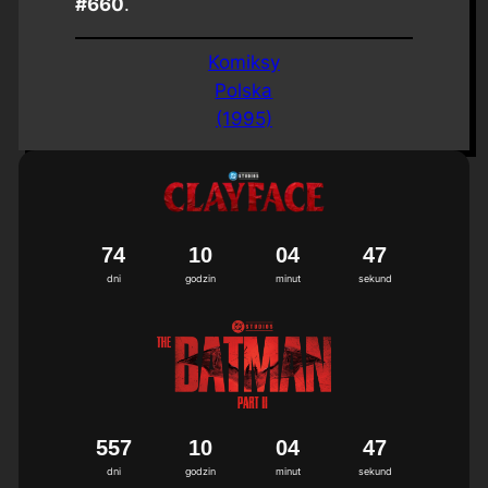
#660
.
Komiksy
Polska
(1995)
7
4
1
0
0
4
4
6
7
dni
godzin
minut
sekund
5
5
7
1
0
0
4
4
6
7
dni
godzin
minut
sekund