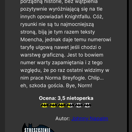
porządną historie, bez wątpienia
pozytywnie wyróżniającą się na tle
innych opowiadań
Knightfallu
. Cóż,
rysunki nie są tu najmocniejszą
stroną, biją je tym razem teksty
Moencha, jednak daje temu numerowi
taryfę ulgową nawet jeśli chodzi o
warstwę graficzną. Jest to bowiem
numer warty zapamiętania i z tego
względu, że po raz ostatni widzimy w
nim prace Norma Breyfogle. Chlip…
eh, szkoda gościa. Bye, Norm!
Ocena: 3,5 nietoperka
Autor:
Johnny Napalm