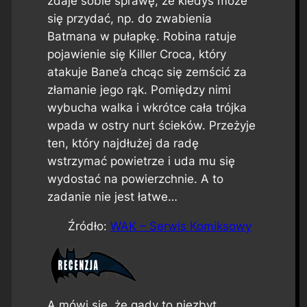
zdaje sobie sprawę, że kiedyś może
się przydać, np. do zwabienia
Batmana w pułapkę. Robina ratuje
pojawienie się Killer Croca, który
atakuje Bane’a chcąc się zemścić za
złamanie jego rąk. Pomiędzy nimi
wybucha walka i wkrótce cała trójka
wpada w ostry nurt ścieków. Przeżyje
ten, który najdłużej da radę
wstrzymać powietrze i uda mu się
wydostać na powierzchnie. A to
zadanie nie jest łatwe…
Źródło:
WAK – Serwis Komiksowy
A mówi się, że gady to niezbyt