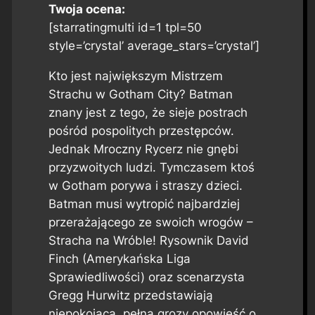
Twoja ocena:
[starratingmulti id=1 tpl=50
style=’crystal’ average_stars=’crystal’]
Kto jest największym Mistrzem
Strachu w Gotham City? Batman
znany jest z tego, że sieje postrach
pośród pospolitych przestępców.
Jednak Mroczny Rycerz nie gnębi
przyzwoitych ludzi. Tymczasem ktoś
w Gotham porywa i straszy dzieci.
Batman musi wytropić najbardziej
przerażającego ze swoich wrogów –
Stracha na Wróble! Rysownik David
Finch (Amerykańska Liga
Sprawiedliwości) oraz scenarzysta
Gregg Hurwitz przedstawiają
niepokojącą, pełną grozy opowieść o