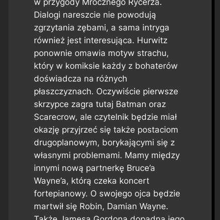
w przygody Mrocznego Rycerza.
Dialogi nareszcie nie powodują
zgrzytania zębami, a sama intryga
również jest interesująca. Hurwitz
ponownie omawia motyw strachu,
który w komiksie każdy z bohaterów
doświadcza na różnych
płaszczyznach. Oczywiście pierwsze
skrzypce zagra tutaj Batman oraz
Scarecrow, ale czytelnik będzie miał
okazję przyjrzeć się także postaciom
drugoplanowym, borykającymi się z
własnymi problemami. Mamy między
innymi nową partnerkę Bruce’a
Wayne’a, którą czeka koncert
fortepianowy. O swojego ojca będzie
martwił się Robin, Damian Wayne.
Także Jamesa Gordona dopadną jego