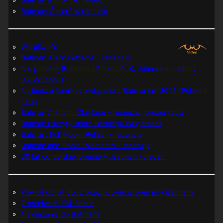
Batman: Śmierć w rodzinie
Wątpliwość
Batman: Dark Patterns – recenzja
Nie prześpij Batmana i Robina P. K. Johnsona + zimny
jak lód bonus
Najlepsze komiksy związane z Batmanem 2025 (Polska i
USA)
Batman Arkham: Clayface – recenzja, prezentacja
Batman i ukryty skarb Berniego Wrightsona
Batman: Full Moon (Pełnia) – recenzja
Batman and Robin: Memento – recenzja
30 lat od polskiej premiery „Batman Forever”
Powrót do lat 60. z okazji 60-lecia premiery Batmana
Z archiwum TM-Semic
Nawiązania do Batmana