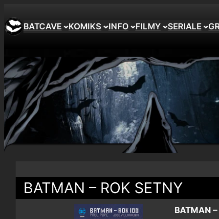
BATCAVE
KOMIKS
INFO
FILMY
SERIALE
G
BATMAN – ROK SETNY
BATMAN –