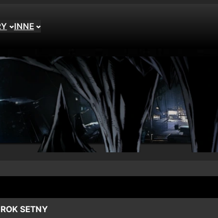
RY
INNE
 ROK SETNY