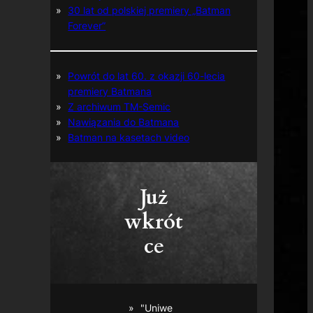
30 lat od polskiej premiery „Batman
Forever”
Powrót do lat 60. z okazji 60-lecia
premiery Batmana
Z archiwum TM-Semic
Nawiązania do Batmana
Batman na kasetach video
Już
wkrót
ce
"Uniwe