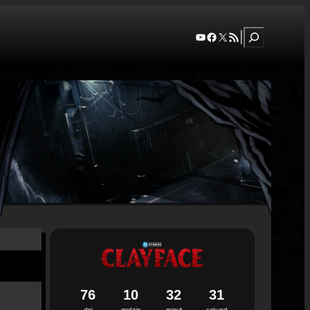
Szukaj
YouTube
Facebook
X
RSS Feed
|
7
6
1
0
3
2
3
0
dni
godzin
minut
sekund