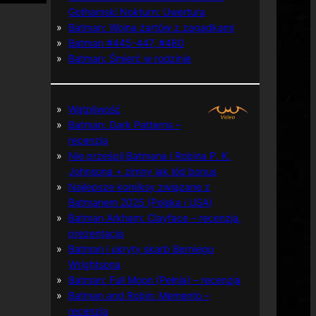
Gothamski Nokturn: Uwertura
Batman: Wojna żartów z zagadkami
Batman #445-447, #480
Batman: Śmierć w rodzinie
Wątpliwość
Batman: Dark Patterns –
recenzja
Nie prześpij Batmana i Robina P. K.
Johnsona + zimny jak lód bonus
Najlepsze komiksy związane z
Batmanem 2025 (Polska i USA)
Batman Arkham: Clayface – recenzja,
prezentacja
Batman i ukryty skarb Berniego
Wrightsona
Batman: Full Moon (Pełnia) – recenzja
Batman and Robin: Memento –
recenzja