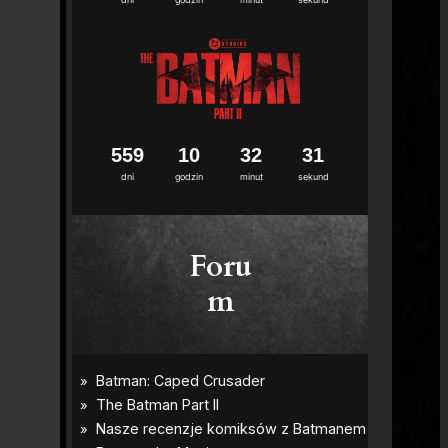
5
5
9
1
0
3
2
3
0
dni
godzin
minut
sekund
Foru
m