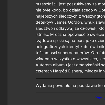
przeszłości, jest poszukiwany za 
nie byle kogo, bo działającego w Go
najlepszych śledczych z Waszyngto
detektyw James Gordon, wnuk sławne
śledztwo i odkrywa, że człowiek, kt
istnieć. Mroczna opowieść o świeci
rządowe spiski są na porządku dzien
holograficznych identyfikatorów i nik
tożsamości superbohaterów. Oto futur
wiadomo wszystko o wszystkich, lec
Autorem albumu jest amerykański sce
czterech Nagród Eisnera, między in
Wydanie powstało na podstawie ko
Komik