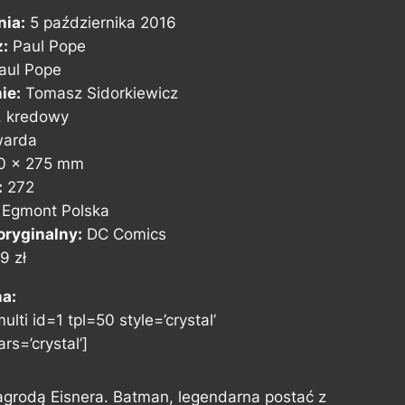
nia:
5 października 2016
z:
Paul Pope
aul Pope
ie:
Tomasz Sidorkiewicz
, kredowy
arda
0 x 275 mm
:
272
Egmont Polska
ryginalny:
DC Comics
9 zł
na:
ulti id=1 tpl=50 style=’crystal’
rs=’crystal’]
grodą Eisnera. Batman, legendarna postać z