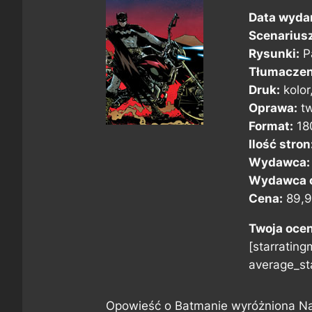
Data wyda
Scenarius
Rysunki:
P
Tłumaczen
Druk:
kolor
Oprawa:
tw
Format:
18
Ilość stron
Wydawca:
Wydawca o
Cena:
89,9
Twoja oce
[starratingm
average_sta
Opowieść o Batmanie wyróżniona Na