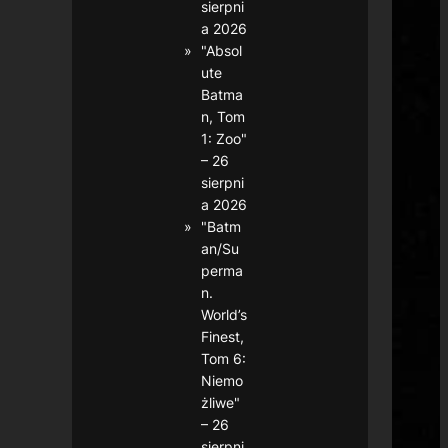
sierpni
a 2026
"Absol
ute
Batma
n, Tom
1: Zoo"
– 26
sierpni
a 2026
"Batm
an/Su
perma
n.
World’s
Finest,
Tom 6:
Niemo
żliwe"
– 26
sierpni