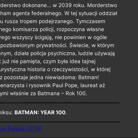
morderstwo dokonane… w 2039 roku. Morderstwo
tham agenta federalnego. W tej sytuacji oddział
nu rusza tropem podejrzanego. Tymczasem
go komisarza policji, rozpoczyna własne
órego wszyscy ścigają, nie powinien w ogóle
e pozbawionym prywatności. Świecie, w którym
nym, działa policja psychiczna, ludzie używają
t już nie pamięta, czym była idea tajnej
ystyczna historia o rzeczywistości, w której
z pozostaje jedna niewiadoma: Batman!
narzysta i rysownik Paul Pope, laureat aż
nymi właśnie za Batmana – Rok 100.
miksu:
BATMAN: YEAR 100
.
sy Polska (2016)