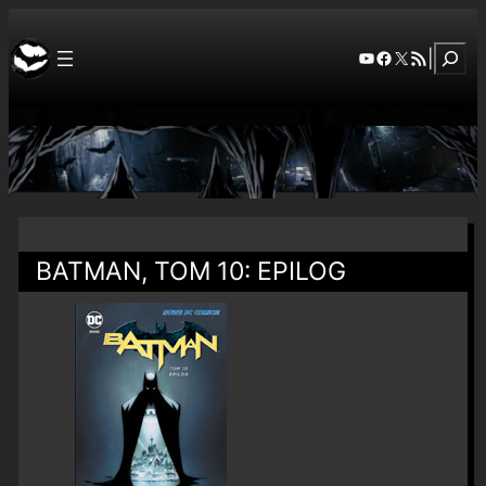
Szuka
YouTube
Facebook
X
RSS Feed
|
BATMAN, TOM 10: EPILOG