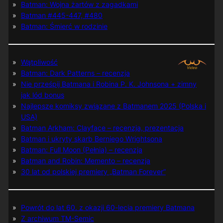
Batman: Wojna żartów z zagadkami
Batman #445-447, #480
Batman: Śmierć w rodzinie
Wątpliwość
Batman: Dark Patterns – recenzja
Nie prześpij Batmana i Robina P. K. Johnsona + zimny
jak lód bonus
Najlepsze komiksy związane z Batmanem 2025 (Polska i
USA)
Batman Arkham: Clayface – recenzja, prezentacja
Batman i ukryty skarb Berniego Wrightsona
Batman: Full Moon (Pełnia) – recenzja
Batman and Robin: Memento – recenzja
30 lat od polskiej premiery „Batman Forever”
Powrót do lat 60. z okazji 60-lecia premiery Batmana
Z archiwum TM-Semic