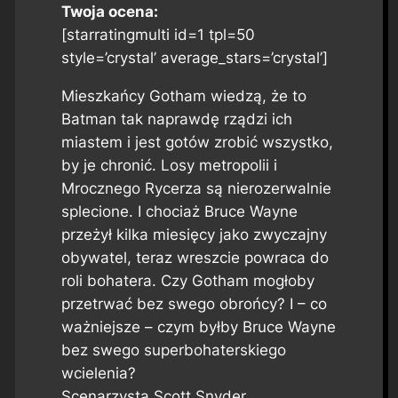
Twoja ocena:
[starratingmulti id=1 tpl=50
style=’crystal’ average_stars=’crystal’]
Mieszkańcy Gotham wiedzą, że to
Batman tak naprawdę rządzi ich
miastem i jest gotów zrobić wszystko,
by je chronić. Losy metropolii i
Mrocznego Rycerza są nierozerwalnie
splecione. I chociaż Bruce Wayne
przeżył kilka miesięcy jako zwyczajny
obywatel, teraz wreszcie powraca do
roli bohatera. Czy Gotham mogłoby
przetrwać bez swego obrońcy? I – co
ważniejsze – czym byłby Bruce Wayne
bez swego superbohaterskiego
wcielenia?
Scenarzysta Scott Snyder