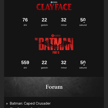
7
6
2
2
3
2
5
0
dni
godzin
minut
sekund
5
5
9
2
2
3
2
5
0
dni
godzin
minut
sekund
Forum