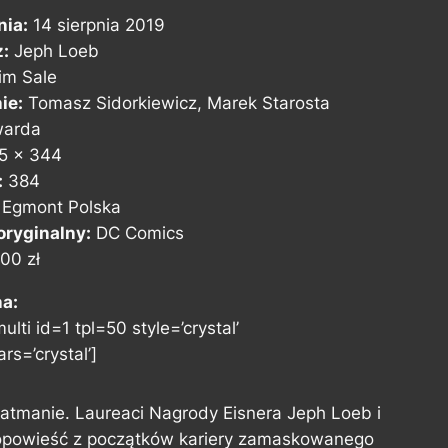
nia:
14 sierpnia 2019
z:
Jeph Loeb
im Sale
ie:
Tomasz Sidorkiewicz, Marek Starosta
arda
5 x 344
:
384
Egmont Polska
ryginalny:
DC Comics
00 zł
na:
ulti id=1 tpl=50 style=’crystal’
rs=’crystal’]
atmanie. Laureaci Nagrody Eisnera Jeph Loeb i
 opowieść z początków kariery zamaskowanego