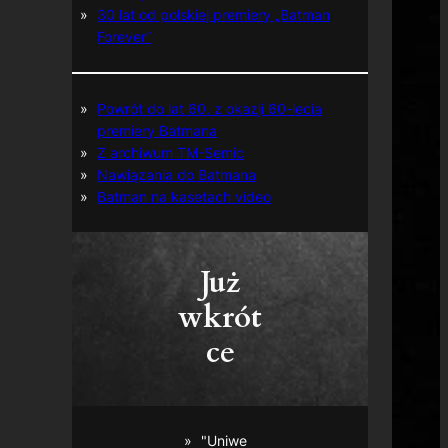
30 lat od polskiej premiery „Batman
Forever”
Powrót do lat 60. z okazji 60-lecia
premiery Batmana
Z archiwum TM-Semic
Nawiązania do Batmana
Batman na kasetach video
Już
wkrót
ce
"Uniwe