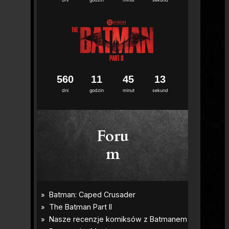
5
6
0
1
1
4
5
1
2
dni
godzin
minut
sekund
Foru
m