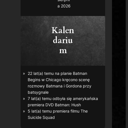
a 2026
Kalen
dariu
m
22 lat(a) temu na planie
Batman
Begins
w Chicago kręcono scenę
rozmowy Batmana i Gordona przy
batsygnale
7 lat(a) temu odbyła się amerykańska
premiera DVD
Batman: Hush
5 lat(a) temu premiera filmu
The
Suicide Squad