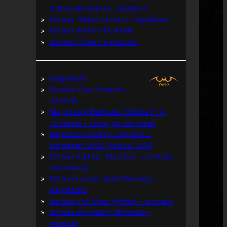
Gothamski Nokturn: Uwertura
Batman: Wojna żartów z zagadkami
Batman #445-447, #480
Batman: Śmierć w rodzinie
Wątpliwość
Batman: Dark Patterns –
recenzja
Nie prześpij Batmana i Robina P. K.
Johnsona + zimny jak lód bonus
Najlepsze komiksy związane z
Batmanem 2025 (Polska i USA)
Batman Arkham: Clayface – recenzja,
prezentacja
Batman i ukryty skarb Berniego
Wrightsona
Batman: Full Moon (Pełnia) – recenzja
Batman and Robin: Memento –
recenzja