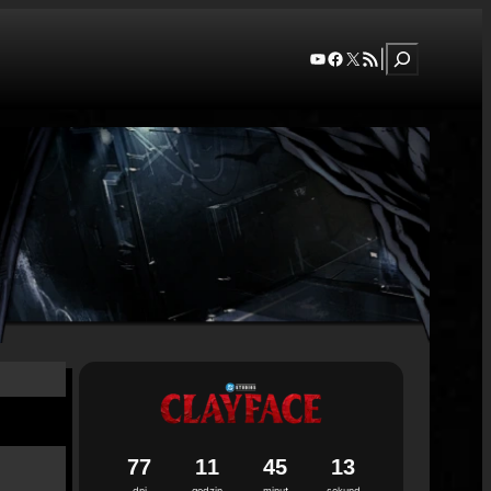
Szukaj
YouTube
Facebook
X
RSS Feed
|
7
7
1
1
4
5
1
2
dni
godzin
minut
sekund