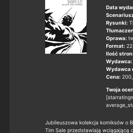
Data wyda
Scenarius
Rysunki:
T
Tłumaczen
Oprawa:
tw
Format:
22
Ilość stron
Wydawca:
Wydawca o
Cena:
200,
Twoja oce
[starratingm
average_sta
Jubileuszowa kolekcja komiksów o B
Tim Sale przedstawiają wciągającą