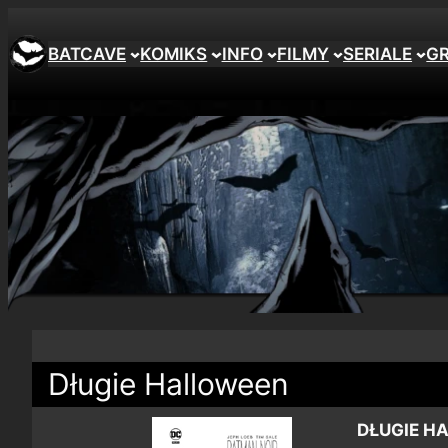
BATCAVE
KOMIKS
INFO
FILMY
SERIALE
G
Długie Halloween
DŁUGIE H