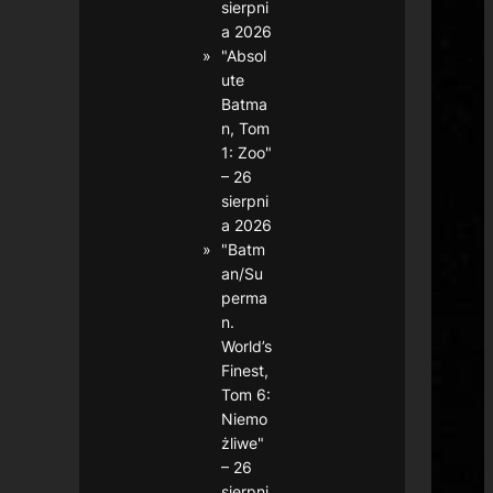
sierpni
a 2026
"Absol
ute
Batma
n, Tom
1: Zoo"
– 26
sierpni
a 2026
"Batm
an/Su
perma
n.
World’s
Finest,
Tom 6:
Niemo
żliwe"
– 26
sierpni