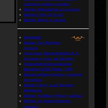
Gothamski Nokturn: Uwertura
Batman: Wojna żartów z zagadkami
Batman #445-447, #480
Batman: Śmierć w rodzinie
Wątpliwość
Batman: Dark Patterns –
recenzja
Nie prześpij Batmana i Robina P. K.
Johnsona + zimny jak lód bonus
Najlepsze komiksy związane z
Batmanem 2025 (Polska i USA)
Batman Arkham: Clayface – recenzja,
prezentacja
Batman i ukryty skarb Berniego
Wrightsona
Batman: Full Moon (Pełnia) – recenzja
Batman and Robin: Memento –
recenzja