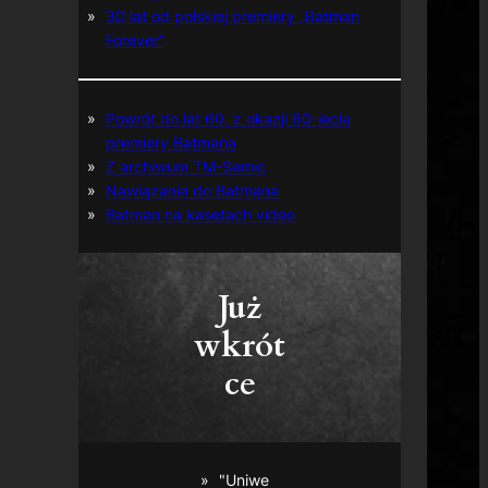
30 lat od polskiej premiery „Batman
Forever”
Powrót do lat 60. z okazji 60-lecia
premiery Batmana
Z archiwum TM-Semic
Nawiązania do Batmana
Batman na kasetach video
Już
wkrót
ce
"Uniwe