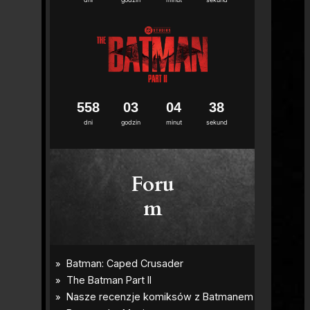
5
5
8
0
3
0
4
3
7
dni
godzin
minut
sekund
Foru
m