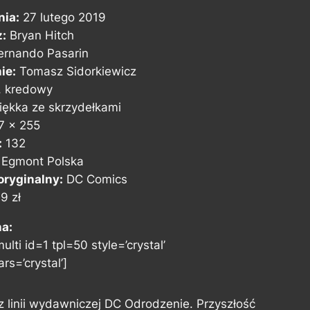
nia:
27 lutego 2019
z:
Bryan Hitch
ernando Pasarin
ie:
Tomasz Sidorkiewicz
, kredowy
ękka ze skrzydełkami
7 x 255
:
132
Egmont Polska
ryginalny:
DC Comics
9 zł
na:
ulti id=1 tpl=50 style=’crystal’
rs=’crystal’]
 z linii wydawniczej DC Odrodzenie. Przyszłość