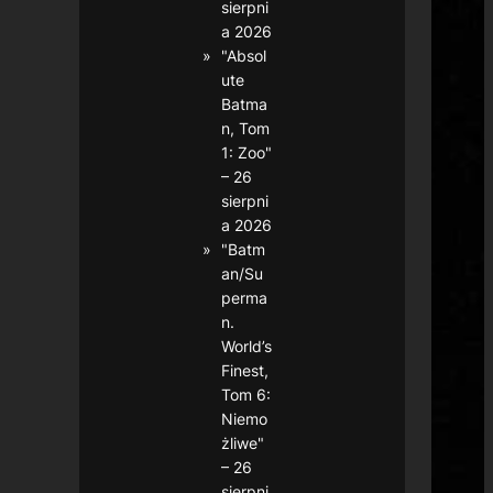
sierpni
a 2026
"Absol
ute
Batma
n, Tom
1: Zoo"
– 26
sierpni
a 2026
"Batm
an/Su
perma
n.
World’s
Finest,
Tom 6:
Niemo
żliwe"
– 26
sierpni