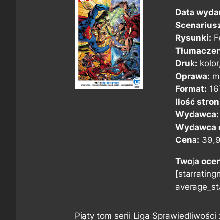
Data wyda
Scenarius
Rysunki:
F
Tłumaczen
Druk:
kolor
Oprawa:
mi
Format:
16
Ilość stron
Wydawca:
Wydawca o
Cena:
39,9
Twoja oce
[starratingm
average_sta
Piąty tom serii Liga Sprawiedliwości