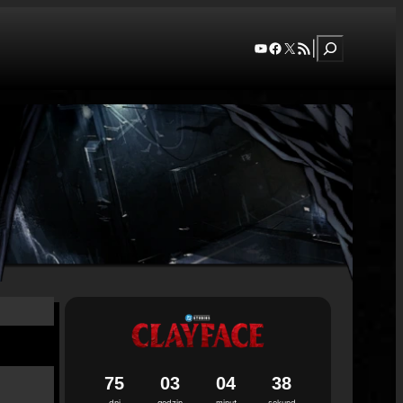
Szukaj
YouTube
Facebook
X
RSS Feed
|
7
5
0
3
0
4
3
7
dni
godzin
minut
sekund