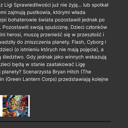
z Ligi Sprawiedliwości już nie żyją… lub spotkał
iemi zajmują pustkowia, którymi włada
ejsi bohaterowie świata pozostawili jednak po
. Pozostawili swoją spuściznę. Dzieci członków
lni herosi, muszą przenieść się w przeszłość i
dziły do zniszczenia planety. Flash, Cyborg i
zieci (o istnieniu których nie mają pojęcia), a
ją śledztwo. Gdy jednak jako winnych wskazują
 dzieci będą w stanie zaatakować Ligę
j planety? Scenarzysta Bryan Hitch (The
rin (Green Lantern Corps) przedstawiają kolejne