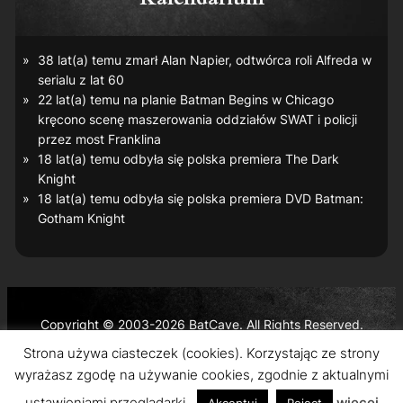
38 lat(a) temu zmarł Alan Napier, odtwórca roli Alfreda w
serialu z lat 60
22 lat(a) temu na planie
Batman Begins
w Chicago
kręcono scenę maszerowania oddziałów SWAT i policji
przez most Franklina
18 lat(a) temu odbyła się polska premiera
The Dark
Knight
18 lat(a) temu odbyła się polska premiera DVD
Batman:
Gotham Knight
Copyright © 2003-2026 BatCave. All Rights Reserved.
Batman and all related characters and elements are the
Strona używa ciasteczek (cookies). Korzystając ze strony
trademarks of © DC Comics and Warner Bros. Entertainment
wyrażasz zgodę na używanie cookies, zgodnie z aktualnymi
Inc.
ustawieniami przeglądarki.
więcej