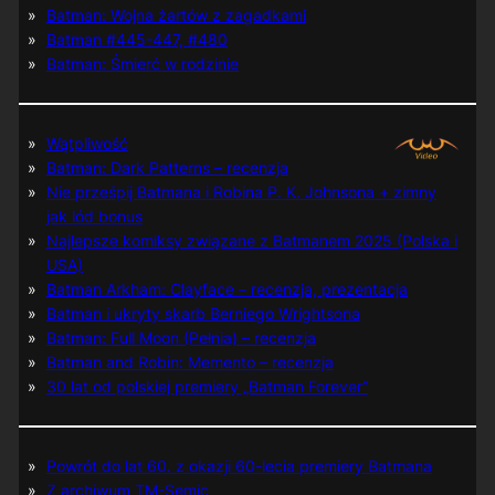
Batman: Wojna żartów z zagadkami
Batman #445-447, #480
Batman: Śmierć w rodzinie
Wątpliwość
Batman: Dark Patterns – recenzja
Nie prześpij Batmana i Robina P. K. Johnsona + zimny
jak lód bonus
Najlepsze komiksy związane z Batmanem 2025 (Polska i
USA)
Batman Arkham: Clayface – recenzja, prezentacja
Batman i ukryty skarb Berniego Wrightsona
Batman: Full Moon (Pełnia) – recenzja
Batman and Robin: Memento – recenzja
30 lat od polskiej premiery „Batman Forever”
Powrót do lat 60. z okazji 60-lecia premiery Batmana
Z archiwum TM-Semic