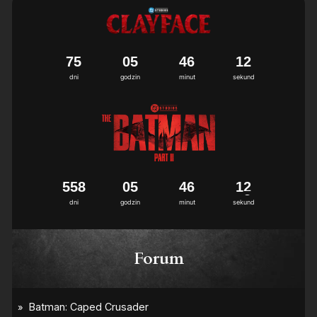
7
5
0
5
4
6
1
2
dni
godzin
minut
sekund
5
5
8
0
5
4
6
1
2
dni
godzin
minut
sekund
Forum