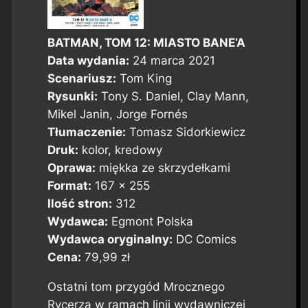
BATMAN, TOM 12: MIASTO BANE’A
Data wydania:
24 marca 2021
Scenariusz:
Tom King
Rysunki:
Tony S. Daniel, Clay Mann,
Mikel Janin, Jorge Fornés
Tłumaczenie:
Tomasz Sidorkiewicz
Druk:
kolor, kredowy
Oprawa:
miękka ze skrzydełkami
Format:
167 x 255
Ilość stron:
312
Wydawca:
Egmont Polska
Wydawca oryginalny:
DC Comics
Cena:
79,99 zł
Ostatni tom przygód Mrocznego
Rycerza w ramach linii wydawniczej