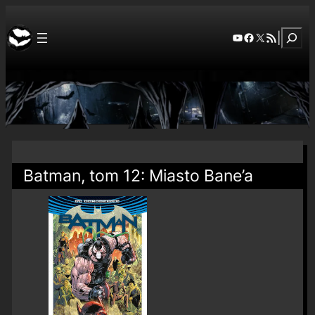
Szuka
YouTube
Facebook
X
RSS Feed
|
Batman, tom 12: Miasto Bane’a