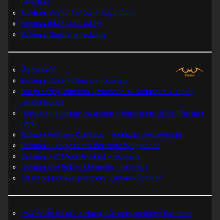
Uwertura
Batman: Wojna żartów z zagadkami
Batman #445-447, #480
Batman: Śmierć w rodzinie
Wątpliwość
Batman: Dark Patterns – recenzja
Nie prześpij Batmana i Robina P. K. Johnsona + zimny
jak lód bonus
Najlepsze komiksy związane z Batmanem 2025 (Polska i
USA)
Batman Arkham: Clayface – recenzja, prezentacja
Batman i ukryty skarb Berniego Wrightsona
Batman: Full Moon (Pełnia) – recenzja
Batman and Robin: Memento – recenzja
30 lat od polskiej premiery „Batman Forever”
Powrót do lat 60. z okazji 60-lecia premiery Batmana