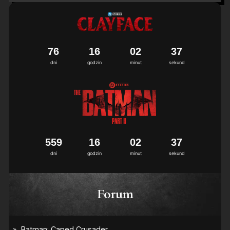
7
6
1
6
0
2
3
6
7
dni
godzin
minut
sekund
5
5
9
1
6
0
2
3
6
7
dni
godzin
minut
sekund
Forum