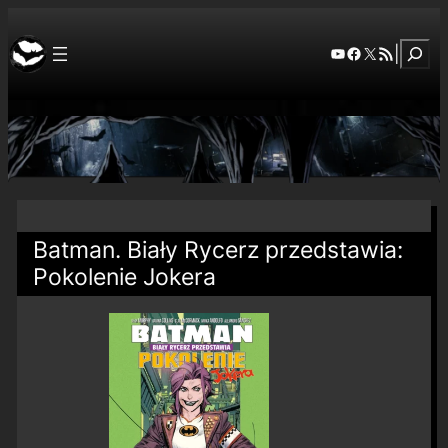
Szuka
YouTube
Facebook
X
RSS Feed
|
Batman. Biały Rycerz przedstawia:
Pokolenie Jokera