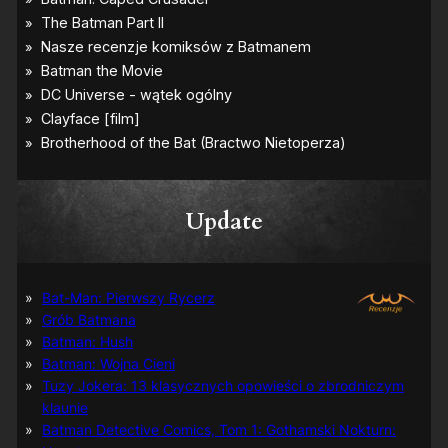
Update
Bat-Man: Pierwszy Rycerz
Grób Batmana
Batman: Hush
Batman: Wojna Cieni
Tuzy Jokera: 13 klasycznych opowieści o zbrodniczym
klaunie
Batman Detective Comics, Tom 1: Gothamski Nokturn: