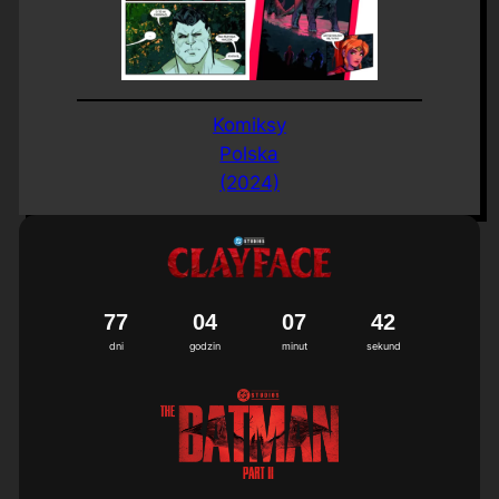
Komiksy
Polska
(2024)
7
7
0
4
0
7
4
2
dni
godzin
minut
sekund