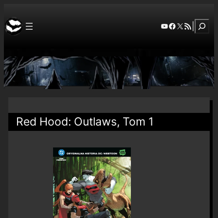
Szuka
YouTube
Facebook
X
RSS Feed
|
Red Hood: Outlaws, Tom 1