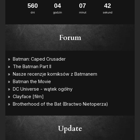
5
6
0
0
4
0
7
4
2
dni
godzin
minut
sekund
Forum
Update