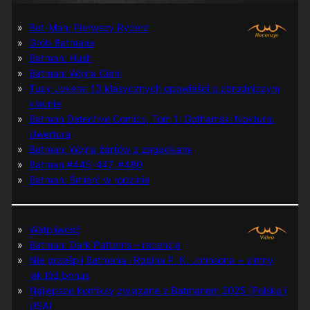
Bat-Man: Pierwszy Rycerz
Grób Batmana
Batman: Hush
Batman: Wojna Cieni
Tuzy Jokera: 13 klasycznych opowieści o zbrodniczym
klaunie
Batman Detective Comics, Tom 1: Gothamski Nokturn:
Uwertura
Batman: Wojna żartów z zagadkami
Batman #445-447, #480
Batman: Śmierć w rodzinie
Wątpliwość
Batman: Dark Patterns – recenzja
Nie prześpij Batmana i Robina P. K. Johnsona + zimny
jak lód bonus
Najlepsze komiksy związane z Batmanem 2025 (Polska i
USA)