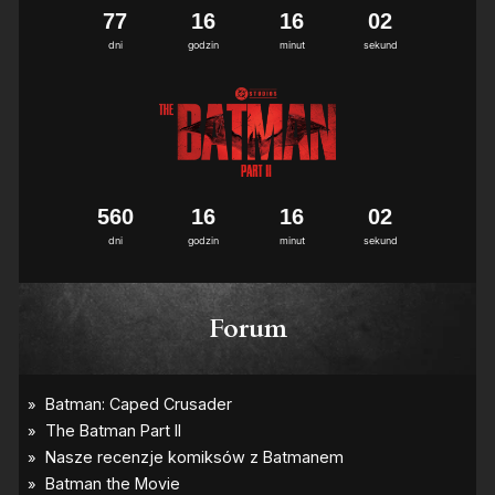
7
7
1
6
1
6
0
2
dni
godzin
minut
sekund
5
6
0
1
6
1
6
0
2
dni
godzin
minut
sekund
Forum