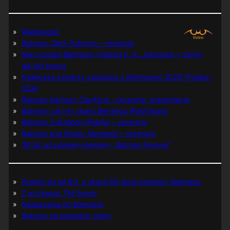
Wątpliwość
Batman: Dark Patterns – recenzja
Nie prześpij Batmana i Robina P. K. Johnsona + zimny
jak lód bonus
Najlepsze komiksy związane z Batmanem 2025 (Polska i
USA)
Batman Arkham: Clayface – recenzja, prezentacja
Batman i ukryty skarb Berniego Wrightsona
Batman: Full Moon (Pełnia) – recenzja
Batman and Robin: Memento – recenzja
30 lat od polskiej premiery „Batman Forever”
Powrót do lat 60. z okazji 60-lecia premiery Batmana
Z archiwum TM-Semic
Nawiązania do Batmana
Batman na kasetach video