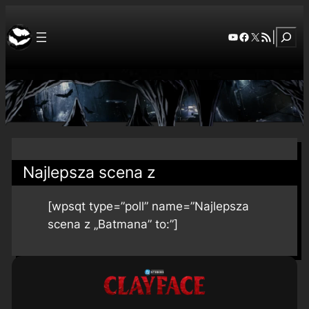
Szuka
YouTube
Facebook
X
RSS Feed
|
Najlepsza scena z
[wpsqt type=”poll” name=”Najlepsza
scena z „Batmana” to:”]