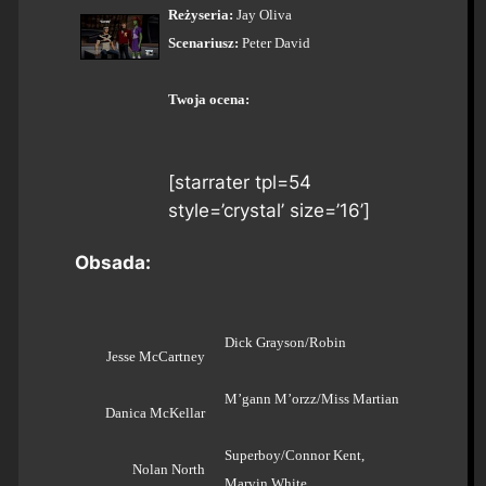
Reżyseria:
Jay Oliva
Scenariusz:
Peter David
Twoja ocena:
[starrater tpl=54
style=’crystal’ size=’16’]
Obsada:
Dick Grayson/Robin
Jesse McCartney
M’gann M’orzz/Miss Martian
Danica McKellar
Superboy/Connor Kent,
Nolan North
Marvin White