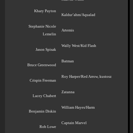
Khary Payton
Kaldur’ahm/Aqualad
Stephanie Nicole
Artemis
Lemelin
Wally West/Kid Flash
Jason Spisak
Batman
Bruce Greenwood
Roy Harper/Red Arrow, kustosz
Crispin Freeman
Zatanna
Lacey Chabert
William Hayes/Harm
Benjamin Diskin
Captain Marvel
Rob Lowe