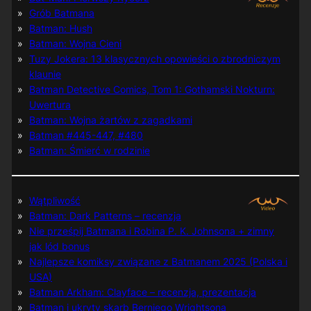
Grób Batmana
Batman: Hush
Batman: Wojna Cieni
Tuzy Jokera: 13 klasycznych opowieści o zbrodniczym
klaunie
Batman Detective Comics, Tom 1: Gothamski Nokturn:
Uwertura
Batman: Wojna żartów z zagadkami
Batman #445-447, #480
Batman: Śmierć w rodzinie
Wątpliwość
Batman: Dark Patterns – recenzja
Nie prześpij Batmana i Robina P. K. Johnsona + zimny
jak lód bonus
Najlepsze komiksy związane z Batmanem 2025 (Polska i
USA)
Batman Arkham: Clayface – recenzja, prezentacja
Batman i ukryty skarb Berniego Wrightsona