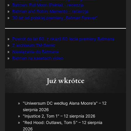
Batman: Full Moon (Pełnia) – recenzja
Batman and Robin: Memento – recenzja
30 lat od polskiej premiery „Batman Forever”
Powrót do lat 60. z okazji 60-lecia premiery Batmana
Z archiwum TM-Semic
Nawiązania do Batmana
Batman na kasetach video
Już wkrótce
"Uniwersum DC według Alana Moore'a" – 12
sierpnia 2026
"Injustice 2, Tom 1" – 12 sierpnia 2026
"Red Hood: Outlaws, Tom 5" – 12 sierpnia
2026