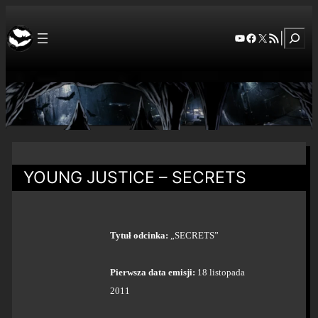
Szuka
YouTube
Facebook
X
RSS Feed
|
YOUNG JUSTICE – SECRETS
Tytuł odcinka:
„SECRETS”
Pierwsza data emisji:
18 listopada
2011