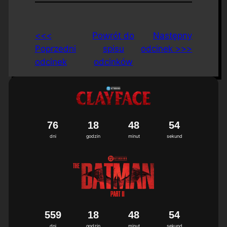
<<<
Powrót do
Następny
Poprzedni
spisu
odcinek >>>
odcinek
odcinków
7
6
1
8
4
8
5
3
4
dni
godzin
minut
sekund
5
5
9
1
8
4
8
5
3
4
dni
godzin
minut
sekund