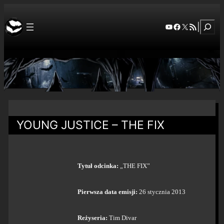
Szuka
YouTube
Facebook
X
RSS Feed
|
YOUNG JUSTICE – THE FIX
Tytuł odcinka:
„THE FIX”
Pierwsza data emisji:
26 stycznia 2013
Reżyseria:
Tim Divar