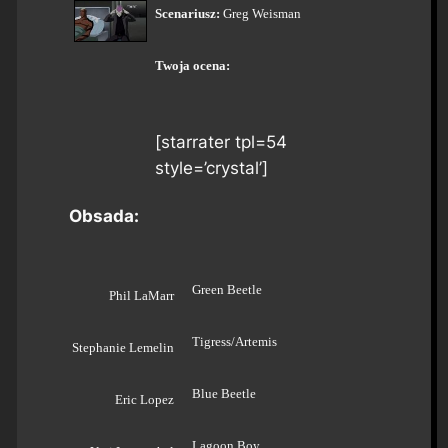
Scenariusz:
Greg Weisman
Twoja ocena:
[starrater tpl=54
style=’crystal’]
Obsada:
Green Beetle
Phil LaMarr
Tigress/Artemis
Stephanie Lemelin
Blue Beetle
Eric Lopez
Lagoon Boy