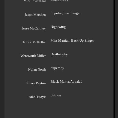
Yuri Lowenthal
Impulse, Lead Singer
Jason Marsden
Nightwing
Jesse McCartney
Miss Martian, Back-Up Singer
Danica McKellar
Deathstroke
Wentworth Miller
Superboy
Nolan North
Black Manta, Aqualad
Khary Payton
Psimon
Alan Tudyk