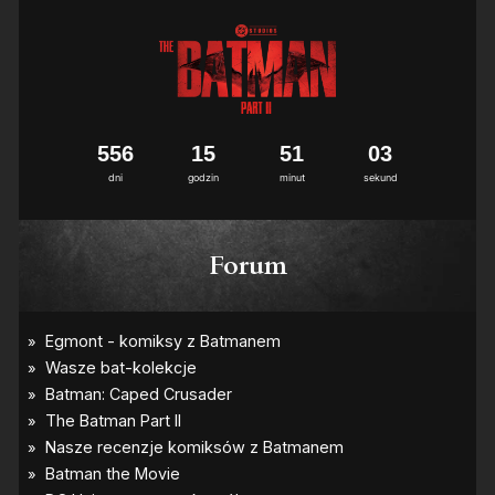
5
5
6
1
5
5
1
0
3
dni
godzin
minut
sekund
Forum