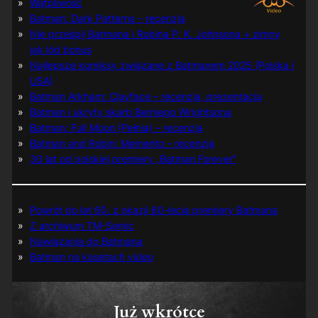
Wątpliwość
Batman: Dark Patterns – recenzja
Nie prześpij Batmana i Robina P. K. Johnsona + zimny
jak lód bonus
Najlepsze komiksy związane z Batmanem 2025 (Polska i
USA)
Batman Arkham: Clayface – recenzja, prezentacja
Batman i ukryty skarb Berniego Wrightsona
Batman: Full Moon (Pełnia) – recenzja
Batman and Robin: Memento – recenzja
30 lat od polskiej premiery „Batman Forever”
Powrót do lat 60. z okazji 60-lecia premiery Batmana
Z archiwum TM-Semic
Nawiązania do Batmana
Batman na kasetach video
Już wkrótce