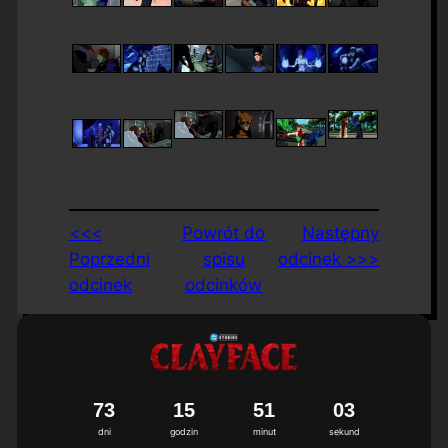
<<<
Powrót do
Następny
Poprzedni
spisu
odcinek >>>
odcinek
odcinków
7
3
1
5
5
1
0
3
dni
godzin
minut
sekund