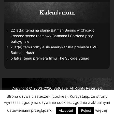
Kalendarium
22 lat(a) temu na planie
Batman Begins
w Chicago
kręcono scenę rozmowy Batmana i Gordona przy
batsygnale
7 lat(a) temu odbyła się amerykańska premiera DVD
Batman: Hush
5 lat(a) temu premiera filmu
The Suicide Squad
Copyright © 2003-2026 BatCave. All Rights Reserved.
Batman and all related characters and elements are the
Strona używa ciasteczek (cookies). Korzystając ze strony
trademarks of © DC Comics and Warner Bros. Entertainment
wyrażasz zgodę na używanie cookies, zgodnie z aktualnymi
Inc.
ustawieniami przeglądarki.
więcej
Akceptuj
Reject