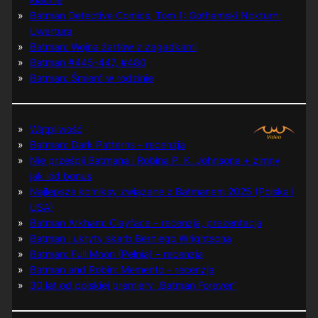
Batman Detective Comics, Tom 1: Gothamski Nokturn:
Uwertura
Batman: Wojna żartów z zagadkami
Batman #445-447, #480
Batman: Śmierć w rodzinie
Wątpliwość
Batman: Dark Patterns – recenzja
Nie prześpij Batmana i Robina P. K. Johnsona + zimny
jak lód bonus
Najlepsze komiksy związane z Batmanem 2025 (Polska i
USA)
Batman Arkham: Clayface – recenzja, prezentacja
Batman i ukryty skarb Berniego Wrightsona
Batman: Full Moon (Pełnia) – recenzja
Batman and Robin: Memento – recenzja
30 lat od polskiej premiery „Batman Forever”