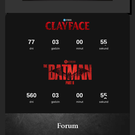
7
7
0
3
0
0
5
4
dni
godzin
minut
sekund
5
6
0
0
3
0
0
5
4
dni
godzin
minut
sekund
Forum