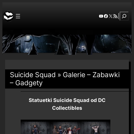
Szuka
YouTube
Facebook
X
RSS Feed
|
Suicide Squad » Galerie – Zabawki
– Gadgety
Statuetki Suicide Squad od DC
Collectibles