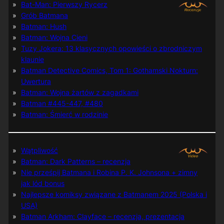
Bat-Man: Pierwszy Rycerz
Grób Batmana
Batman: Hush
Batman: Wojna Cieni
Tuzy Jokera: 13 klasycznych opowieści o zbrodniczym
klaunie
Batman Detective Comics, Tom 1: Gothamski Nokturn:
Uwertura
Batman: Wojna żartów z zagadkami
Batman #445-447, #480
Batman: Śmierć w rodzinie
Wątpliwość
Batman: Dark Patterns – recenzja
Nie prześpij Batmana i Robina P. K. Johnsona + zimny
jak lód bonus
Najlepsze komiksy związane z Batmanem 2025 (Polska i
USA)
Batman Arkham: Clayface – recenzja, prezentacja