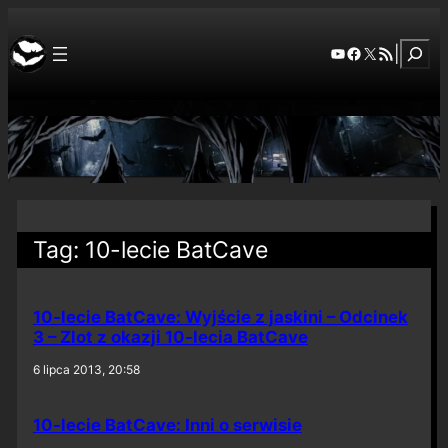
Szuka
YouTube
Facebook
X
RSS Feed
|
Tag:
10-lecie BatCave
10-lecie BatCave: Wyjście z jaskini – Odcinek
3 – Zlot z okazji 10-lecia BatCave
6 lipca 2013, 20:58
10-lecie BatCave: Inni o serwisie