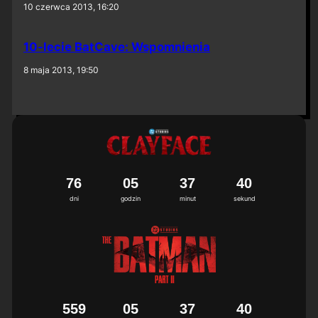
10 czerwca 2013, 16:20
10-lecie BatCave: Wspomnienia
8 maja 2013, 19:50
7
6
0
5
3
7
3
9
4
0
dni
godzin
minut
sekund
5
5
9
0
5
3
7
3
9
4
0