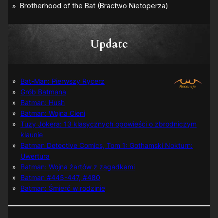
Update
Bat-Man: Pierwszy Rycerz
Grób Batmana
Batman: Hush
Batman: Wojna Cieni
Tuzy Jokera: 13 klasycznych opowieści o zbrodniczym
klaunie
Batman Detective Comics, Tom 1: Gothamski Nokturn:
Uwertura
Batman: Wojna żartów z zagadkami
Batman #445-447, #480
Batman: Śmierć w rodzinie