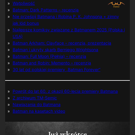
Wątpliwość
Batman: Dark Patterns – recenzja
Nie prześpij Batmana i Robina P. K. Johnsona + zimny
jak lód bonus
Najlepsze komiksy związane z Batmanem 2025 (Polska i
USA)
Batman Arkham: Clayface – recenzja, prezentacja
Batman i ukryty skarb Berniego Wrightsona
Batman: Full Moon (Pełnia) – recenzja
Batman and Robin: Memento – recenzja
30 lat od polskiej premiery „Batman Forever”
Powrót do lat 60. z okazji 60-lecia premiery Batmana
Z archiwum TM-Semic
Nawiązania do Batmana
Batman na kasetach video
Już wkrótce