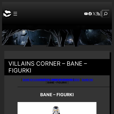
Szuka
YouTube
Facebook
X
RSS Feed
|
VILLAINS CORNER – BANE –
FIGURKI
|
BANE W KOMIKSACH
BANE NA DUŻYM I MAŁYM EKRANIE
|
BANE W GRACH VIDEO
|
|
|
BANE – FIGURKI
|
BANE – FIGURKI