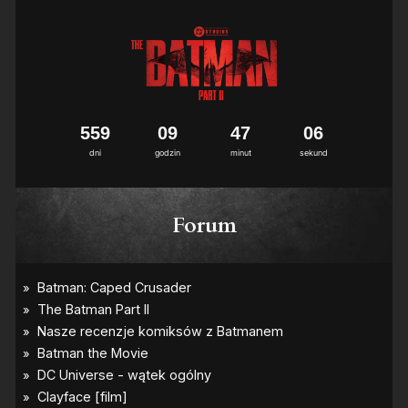
5
5
9
0
9
4
7
0
4
5
dni
godzin
minut
sekund
Forum