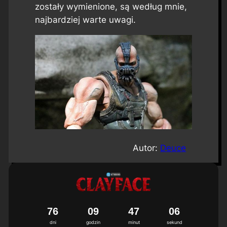
zostały wymienione, są według mnie,
najbardziej warte uwagi.
Autor:
Deuce
7
6
0
9
4
7
0
4
5
dni
godzin
minut
sekund