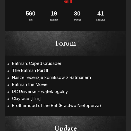
5
6
0
1
9
3
0
4
1
dni
godzin
minut
sekund
Forum
Update