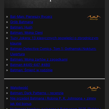
Bat-Man: Pierwszy Rycerz
Grób Batmana
Batman: Hush
Batman: Wojna Cieni
Tuzy Jokera: 13 klasycznych opowieści o zbrodniczym
klaunie
Batman Detective Comics, Tom 1: Gothamski Nokturn:
Uwertura
Batman: Wojna żartów z zagadkami
Batman #445-447, #480
Batman: Śmierć w rodzinie
Wątpliwość
Batman: Dark Patterns – recenzja
Nie prześpij Batmana i Robina P. K. Johnsona + zimny
jak lód bonus
Najlepsze komiksy związane z Batmanem 2025 (Polska i