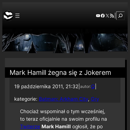
Szuka
YouTube
Facebook
X
RSS Feed
|
Mark Hamill żegna się z Jokerem
19 października 2011, 21:32
|
Q
|
autor:
kategorie:
Batman: Arkham City
, 
Gry
Chociaż wspominał o tym wcześniej,
to teraz oficjalnie na swoim profilu na
Twiterze
Mark Hamill
ogłosił, że po