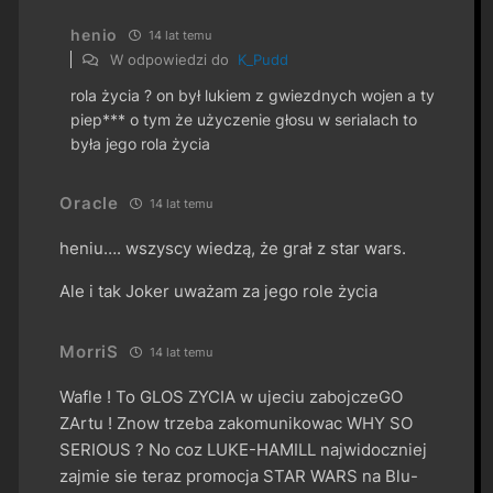
henio
14 lat temu
W odpowiedzi do
K_Pudd
rola życia ? on był lukiem z gwiezdnych wojen a ty
piep*** o tym że użyczenie głosu w serialach to
była jego rola życia
Oracle
14 lat temu
heniu…. wszyscy wiedzą, że grał z star wars.
Ale i tak Joker uważam za jego role życia
MorriS
14 lat temu
Wafle ! To GLOS ZYCIA w ujeciu zabojczeGO
ZArtu ! Znow trzeba zakomunikowac WHY SO
SERIOUS ? No coz LUKE-HAMILL najwidoczniej
zajmie sie teraz promocja STAR WARS na Blu-