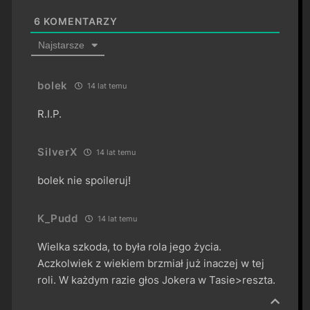
6
KOMENTARZY
Najstarsze
bolek
14 lat temu
R.I.P.
SilverX
14 lat temu
bolek nie spoileruj!
K_Pudd
14 lat temu
Wielka szkoda, to była rola jego życia.
Aczkolwiek z wiekiem brzmiał już inaczej w tej
roli. W każdym razie głos Jokera w Tasie>reszta.