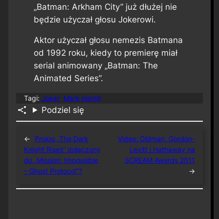
„Batman: Arkham City” już dłużej nie
będzie użyczał głosu Jokerowi.
Aktor użyczał głosu nemezis Batmana
od 1992 roku, kiedy to premierę miał
serial animowany „Batman: The
Animated Series”.
Tagi:
Joker
Mark Hamill
Podziel się
←
Prolog „The Dark
Video: Oldman, Gordon-
Knight Rises” dołączony
Levitt i Hathaway na
do „Mission: Impossible
SCREAM Awards 2011
– Ghost Protocol”?
→