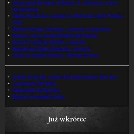
Nie prześpij Batmana i Robina P. K. Johnsona + zimny
jak lód bonus
Najlepsze komiksy związane z Batmanem 2025 (Polska i
USA)
Batman Arkham: Clayface – recenzja, prezentacja
Batman i ukryty skarb Berniego Wrightsona
Batman: Full Moon (Pełnia) – recenzja
Batman and Robin: Memento – recenzja
30 lat od polskiej premiery „Batman Forever”
Powrót do lat 60. z okazji 60-lecia premiery Batmana
Z archiwum TM-Semic
Nawiązania do Batmana
Batman na kasetach video
Już wkrótce