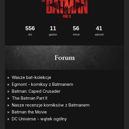
5
5
6
1
1
5
6
4
0
1
dni
godzin
minut
sekund
Forum