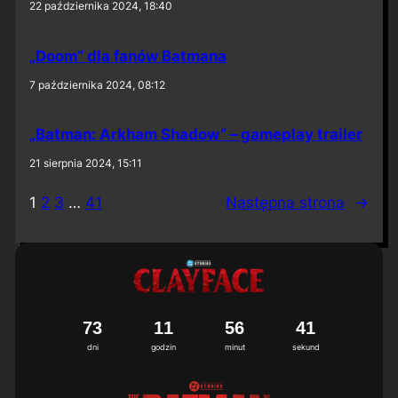
22 października 2024, 18:40
„Doom” dla fanów Batmana
7 października 2024, 08:12
„Batman: Arkham Shadow” – gameplay trailer
21 sierpnia 2024, 15:11
1
2
3
…
41
Następna strona
→
7
3
1
1
5
6
4
0
dni
godzin
minut
sekund