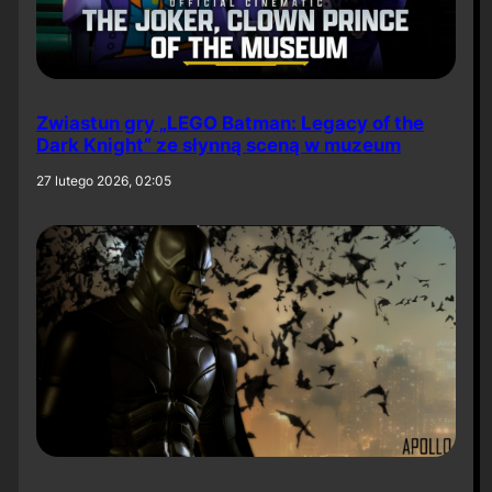
Zwiastun gry „LEGO Batman: Legacy of the
Dark Knight” ze słynną sceną w muzeum
27 lutego 2026, 02:05