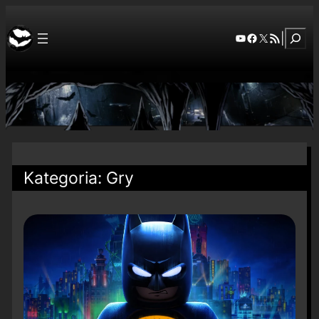
Szuka
YouTube
Facebook
X
RSS Feed
|
Kategoria:
Gry