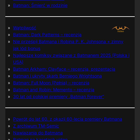
Batman: Śmierć w rodzinie
Wątpliwość
Batman: Dark Patterns – recenzja
Nie prześpij Batmana i Robina P. K. Johnsona + zimny
jak lód bonus
Najlepsze komiksy związane z Batmanem 2025 (Polska i
USA)
Batman Arkham: Clayface – recenzja, prezentacja
Batman i ukryty skarb Berniego Wrightsona
Batman: Full Moon (Pełnia) – recenzja
Batman and Robin: Memento – recenzja
30 lat od polskiej premiery „Batman Forever”
Powrót do lat 60. z okazji 60-lecia premiery Batmana
Z archiwum TM-Semic
Nawiązania do Batmana
Batman na kasetach video