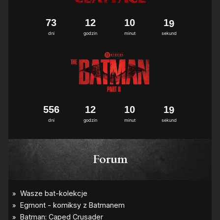
7
3
1
2
1
0
1
8
9
dni
godzin
minut
sekund
5
5
6
1
2
1
0
1
8
9
dni
godzin
minut
sekund
Forum