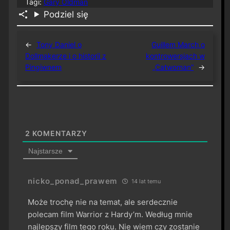
Tagi:
Gary Oldman
Podziel się
←
Tony Daniel o
Guillem March o
Dollmakerze i o historii z
kontrowersjach w
Pingiwnem
„Catwoman”
→
2
KOMENTARZY
Najstarsze
nicko_ponad_prawem
14 lat temu
Może trochę nie na temat, ale serdecznie
polecam film Warrior z Hardy’m. Według mnie
najlepszy film tego roku. Nie wiem czy zostanie