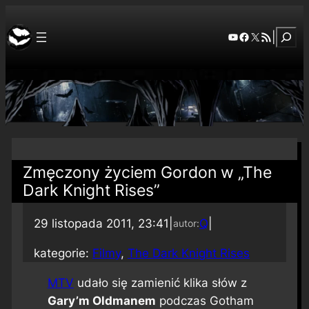
Szuka
YouTube
Facebook
X
RSS Feed
|
Zmęczony życiem Gordon w „The
Dark Knight Rises”
29 listopada 2011, 23:41
|
Q
|
autor:
kategorie:
Filmy
, 
The Dark Knight Rises
MTV
udało się zamienić klika słów z
Gary’m Oldmanem
podczas Gotham