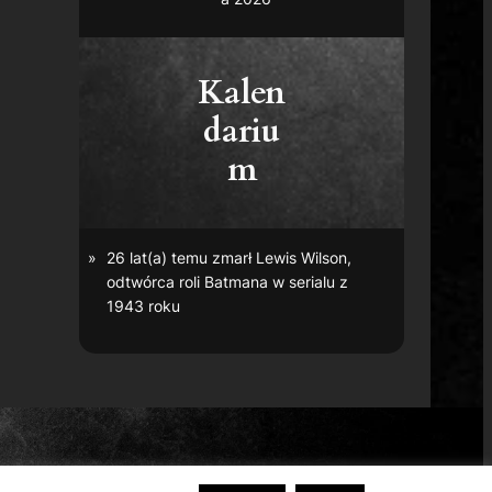
Kalen
dariu
m
26 lat(a) temu zmarł Lewis Wilson,
odtwórca roli Batmana w serialu z
1943 roku
r Bros. Entertainment Inc.