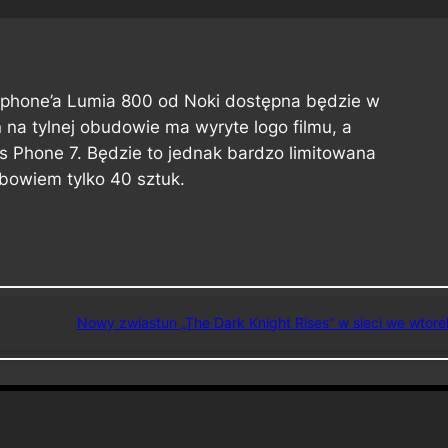
tphone’a Lumia 800 od Noki dostępna będzie w
n na tylnej obudowie ma wyryte logo filmu, a
s Phone 7. Będzie to jednak bardzo limitowana
 bowiem tylko 40 sztuk.
Nowy zwiastun „The Dark Knight Rises” w sieci we wtore