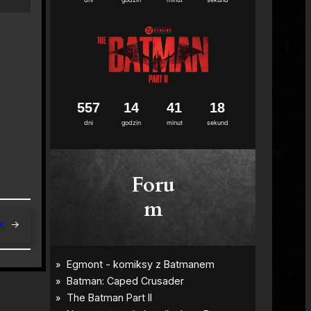
5
5
7
1
4
4
1
1
7
dni
godzin
minut
sekund
Foru
m
k
→