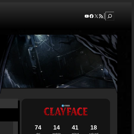
Szukaj
YouTube
Facebook
X
RSS Feed
|
7
4
1
4
4
1
1
7
dni
godzin
minut
sekund