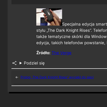
Specjalna edycja smar
stylu „The Dark Knight Rises”. Telefo
także tematyczne skórki dla Window
edycja, takich telefonów powstanie,
Źródło:
The Verge
Podziel się
←
Prolog „The Dark Knight Rises” wyciekł do sieci