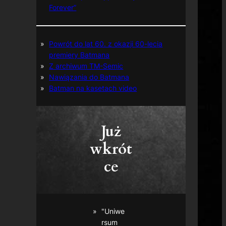
Forever”
Powrót do lat 60. z okazji 60-lecia
premiery Batmana
Z archiwum TM-Semic
Nawiązania do Batmana
Batman na kasetach video
Już
wkrót
ce
"Uniwe
rsum