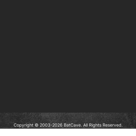
Copyright © 2003-2026 BatCave. All Rights Reserved.
aracters and elements are the trademarks of © DC Comics and Warne