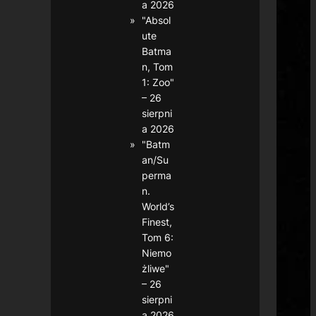
a 2026
"Absol
ute
Batma
n, Tom
1: Zoo"
– 26
sierpni
a 2026
"Batm
an/Su
perma
n.
World’s
Finest,
Tom 6:
Niemo
żliwe"
– 26
sierpni
a 2026