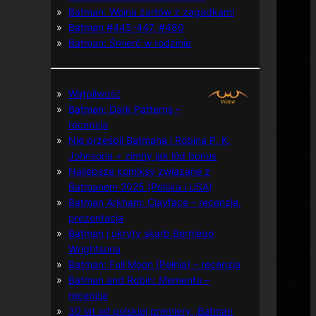
Batman: Wojna żartów z zagadkami
Batman #445-447, #480
Batman: Śmierć w rodzinie
Wątpliwość
Batman: Dark Patterns –
recenzja
Nie prześpij Batmana i Robina P. K.
Johnsona + zimny jak lód bonus
Najlepsze komiksy związane z
Batmanem 2025 (Polska i USA)
Batman Arkham: Clayface – recenzja,
prezentacja
Batman i ukryty skarb Berniego
Wrightsona
Batman: Full Moon (Pełnia) – recenzja
Batman and Robin: Memento –
recenzja
30 lat od polskiej premiery „Batman