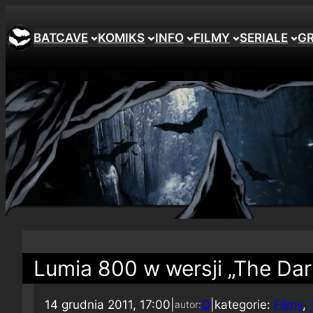
BATCAVE
KOMIKS
INFO
FILMY
SERIALE
G
Lumia 800 w wersji „The Dar
14 grudnia 2011, 17:00
|
Q
|
kategorie:
Filmy
, 
autor: