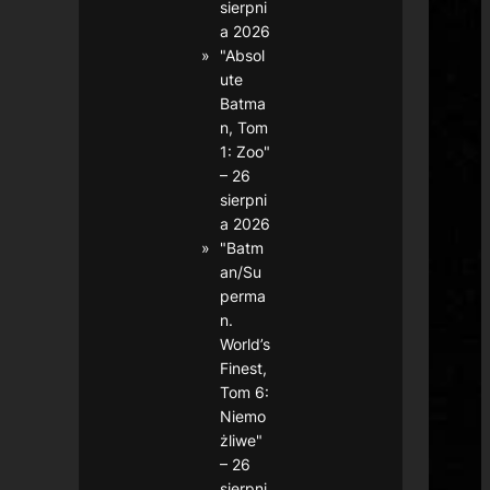
sierpni
a 2026
"Absol
ute
Batma
n, Tom
1: Zoo"
– 26
sierpni
a 2026
"Batm
an/Su
perma
n.
World’s
Finest,
Tom 6:
Niemo
żliwe"
– 26
sierpni