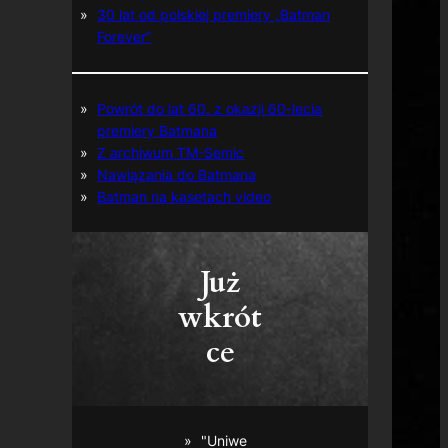
30 lat od polskiej premiery „Batman
Forever”
Powrót do lat 60. z okazji 60-lecia
premiery Batmana
Z archiwum TM-Semic
Nawiązania do Batmana
Batman na kasetach video
Już
wkrót
ce
"Uniwe