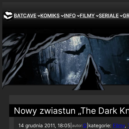
BATCAVE
KOMIKS
INFO
FILMY
SERIALE
G
Nowy zwiastun „The Dark Kni
14 grudnia 2011, 18:05
|
Q
|
kategorie:
Filmy
, 
autor: