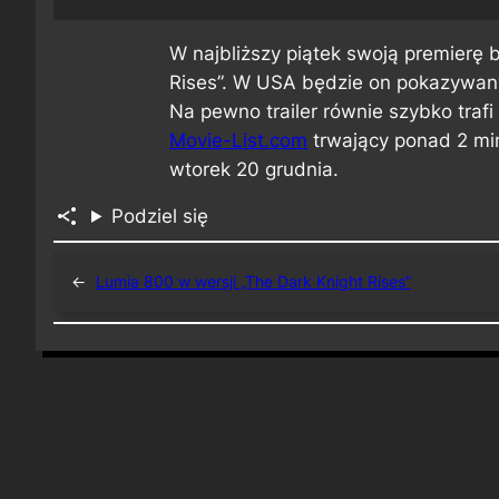
W najbliższy piątek swoją premierę b
Rises”. W USA będzie on pokazywany 
Na pewno trailer równie szybko trafi
Movie-List.com
trwający ponad 2 min
wtorek 20 grudnia.
Podziel się
←
Lumia 800 w wersji „The Dark Knight Rises”