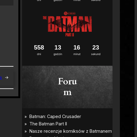
5
5
8
1
3
1
6
2
2
dni
godzin
minut
sekund
s
→
Foru
m