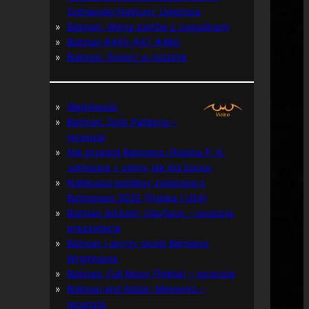
Gothamski Nokturn: Uwertura
Batman: Wojna żartów z zagadkami
Batman #445-447, #480
Batman: Śmierć w rodzinie
Wątpliwość
Batman: Dark Patterns –
recenzja
Nie prześpij Batmana i Robina P. K.
Johnsona + zimny jak lód bonus
Najlepsze komiksy związane z
Batmanem 2025 (Polska i USA)
Batman Arkham: Clayface – recenzja,
prezentacja
Batman i ukryty skarb Berniego
Wrightsona
Batman: Full Moon (Pełnia) – recenzja
Batman and Robin: Memento –
recenzja