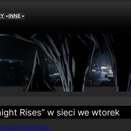
RY
INNE
ght Rises” w sieci we wtorek
The Dark Knight Rises