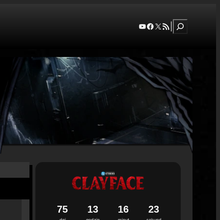
Szukaj
YouTube
Facebook
X
RSS Feed
|
7
5
1
3
1
6
2
2
dni
godzin
minut
sekund