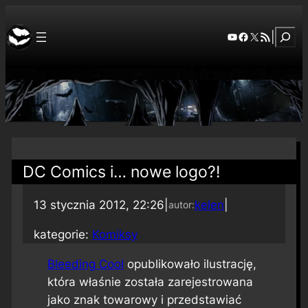
Szuka
YouTube
Facebook
X
RSS Feed
|
DC Comics i… nowe logo?!
13 stycznia 2012, 22:26
|
kelen
|
autor:
kategorie:
Komiksy
Bleeding Cool
opublikowało ilustrację,
która właśnie została zarejestrowana
jako znak towarowy i przedstawiać