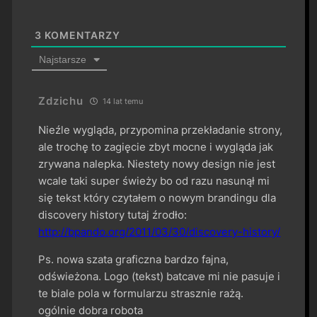
3
KOMENTARZY
Najstarsze
Zdzichu
14 lat temu
Nieźle wygląda, przypomina przekładanie strony,
ale trochę to zagięcie zbyt mocne i wygląda jak
zrywana nalepka. Niestety nowy design nie jest
wcale taki super świeży bo od razu nasunął mi
się tekst który czytałem o nowym brandingu dla
discovery history tutaj źrodło:
http://bpando.org/2011/03/30/discovery-history/
Ps. nowa szata graficzna bardzo fajna,
odświeżona. Logo (tekst) batcave mi nie pasuje i
te biale pola w formularzu strasznie rażą.
ogólnie dobra robota