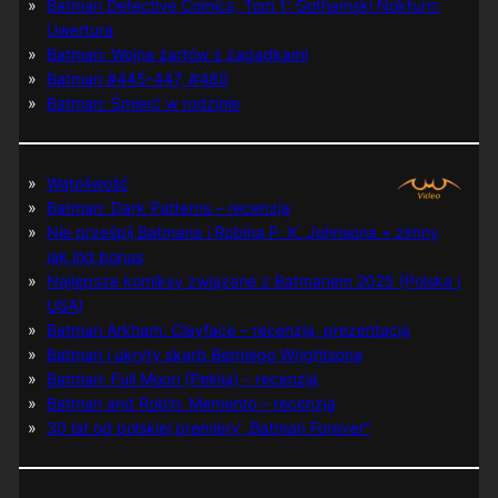
Batman Detective Comics, Tom 1: Gothamski Nokturn:
Uwertura
Batman: Wojna żartów z zagadkami
Batman #445-447, #480
Batman: Śmierć w rodzinie
Wątpliwość
Batman: Dark Patterns – recenzja
Nie prześpij Batmana i Robina P. K. Johnsona + zimny
jak lód bonus
Najlepsze komiksy związane z Batmanem 2025 (Polska i
USA)
Batman Arkham: Clayface – recenzja, prezentacja
Batman i ukryty skarb Berniego Wrightsona
Batman: Full Moon (Pełnia) – recenzja
Batman and Robin: Memento – recenzja
30 lat od polskiej premiery „Batman Forever”