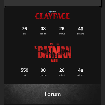
7
6
0
8
2
6
4
5
6
dni
godzin
minut
sekund
5
5
9
0
8
2
6
4
5
6
dni
godzin
minut
sekund
Forum