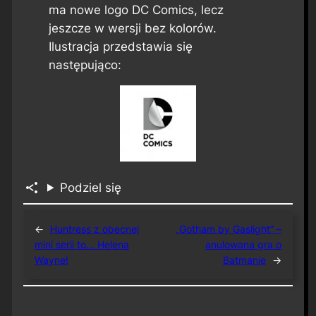
ma nowe logo DC Comics, lecz
jeszcze w wersji bez kolorów.
Ilustracja przedstawia się
następująco:
Podziel się
←
Huntress z obecnej
„Gotham by Gaslight” –
mini serii to… Helena
anulowana gra o
Wayne!
Batmanie
→