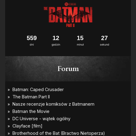
5
5
9
1
2
1
5
2
7
dni
godzin
minut
sekund
Forum