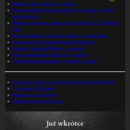
Batman: Dark Patterns – recenzja
Nie prześpij Batmana i Robina P. K. Johnsona + zimny
jak lód bonus
Najlepsze komiksy związane z Batmanem 2025 (Polska i
USA)
Batman Arkham: Clayface – recenzja, prezentacja
Batman i ukryty skarb Berniego Wrightsona
Batman: Full Moon (Pełnia) – recenzja
Batman and Robin: Memento – recenzja
30 lat od polskiej premiery „Batman Forever”
Powrót do lat 60. z okazji 60-lecia premiery Batmana
Z archiwum TM-Semic
Nawiązania do Batmana
Batman na kasetach video
Już wkrótce