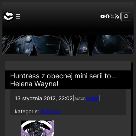
Szuka
YouTube
Facebook
X
RSS Feed
|
Huntress z obecnej mini serii to…
Helena Wayne!
13 stycznia 2012, 22:02
|
kelen
|
autor:
kategorie:
Komiksy