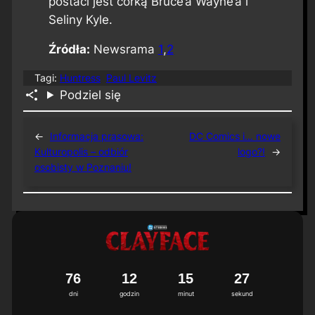
postaci jest córką Bruce’a Wayne’a i
Seliny Kyle.
Źródła:
Newsrama
1
,
2
Tagi:
Huntress
Paul Levitz
Podziel się
←
Informacja prasowa:
DC Comics i… nowe
Kulturopolis – odbiór
logo?!
→
osobisty w Poznaniu!
7
6
1
2
1
5
2
7
dni
godzin
minut
sekund