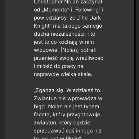
Christopher Nolan zaczynał
od „Memento” i „Following” i
powiedziałby, że „The Dark
Knight” ma takiego samego
ducha niezależności, i to
jest to co kochają w nim
widzowie. [Nolan] potrafi
przenieść swoją wrażliwość
i miłość do pracy na
naprawdę wielką skalę.
„Zgadza się. Wiedziałeś to.
Zwiastun nie wprowadza w
błąd. Nolan nie jest typem
faceta, który przygotowuje
zwiastun, który będzie
sprzedawać coś innego niż
to, co jest w filmie”,