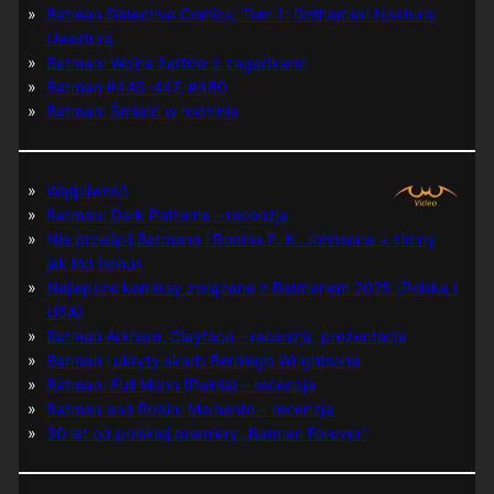
Batman Detective Comics, Tom 1: Gothamski Nokturn:
Uwertura
Batman: Wojna żartów z zagadkami
Batman #445-447, #480
Batman: Śmierć w rodzinie
Wątpliwość
Batman: Dark Patterns – recenzja
Nie prześpij Batmana i Robina P. K. Johnsona + zimny
jak lód bonus
Najlepsze komiksy związane z Batmanem 2025 (Polska i
USA)
Batman Arkham: Clayface – recenzja, prezentacja
Batman i ukryty skarb Berniego Wrightsona
Batman: Full Moon (Pełnia) – recenzja
Batman and Robin: Memento – recenzja
30 lat od polskiej premiery „Batman Forever”