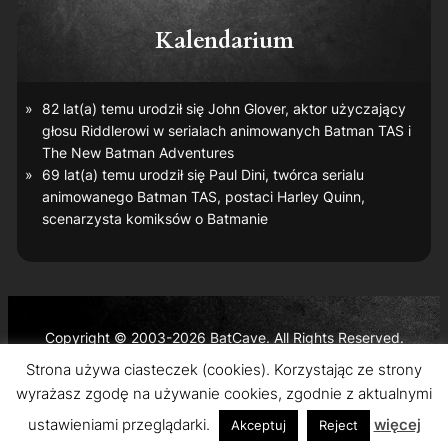
Kalendarium
82 lat(a) temu urodził się John Glover, aktor użyczający
głosu Riddlerowi w serialach animowanych
Batman TAS
i
The New Batman Adventures
69 lat(a) temu urodził się Paul Dini, twórca serialu
animowanego
Batman TAS
, postaci Harley Quinn,
scenarzysta komiksów o Batmanie
Copyright © 2003-2026 BatCave. All Rights Reserved.
Batman and all related characters and elements are the
Strona używa ciasteczek (cookies). Korzystając ze strony
trademarks of © DC Comics and Warner Bros. Entertainment
wyrażasz zgodę na używanie cookies, zgodnie z aktualnymi
Inc.
ustawieniami przeglądarki.
więcej
Akceptuj
Reject