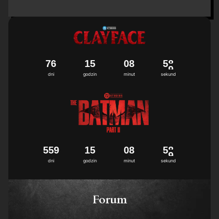
7
6
1
5
0
8
5
8
dni
godzin
minut
sekund
5
5
9
1
5
0
8
5
8
dni
godzin
minut
sekund
Forum