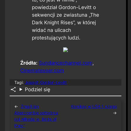
powiedział Gordon-Levitt o
sekwencji ze zwiastuna „The
Dark Knight Rises”, w której
widać na ulicach
protestujących ludzi.
Źródła:
Sundancechannel.com
,
Cinemateaser.com
Tagi:
Joseph Gordon-Levitt
Podziel się
←
Zmarł Ian
Komiksy w USA 1 lutego
Abercrombie odtwórca
→
roli Alfreda w „Birds of
Prey”