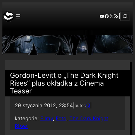
Szuka
YouTube
Facebook
X
RSS Feed
|
Gordon-Levitt o „The Dark Knight
Rises” plus okładka z Cinema
Teaser
29 stycznia 2012, 23:54
|
Q
|
autor:
kategorie:
Filmy
, 
Foto
, 
The Dark Knight
Rises