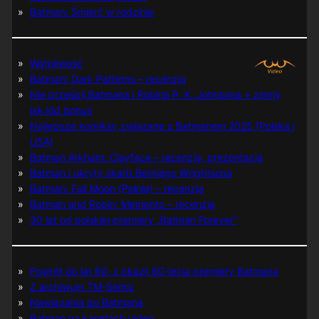
Batman: Śmierć w rodzinie
Wątpliwość
Batman: Dark Patterns – recenzja
Nie prześpij Batmana i Robina P. K. Johnsona + zimny
jak lód bonus
Najlepsze komiksy związane z Batmanem 2025 (Polska i
USA)
Batman Arkham: Clayface – recenzja, prezentacja
Batman i ukryty skarb Berniego Wrightsona
Batman: Full Moon (Pełnia) – recenzja
Batman and Robin: Memento – recenzja
30 lat od polskiej premiery „Batman Forever”
Powrót do lat 60. z okazji 60-lecia premiery Batmana
Z archiwum TM-Semic
Nawiązania do Batmana
Batman na kasetach video