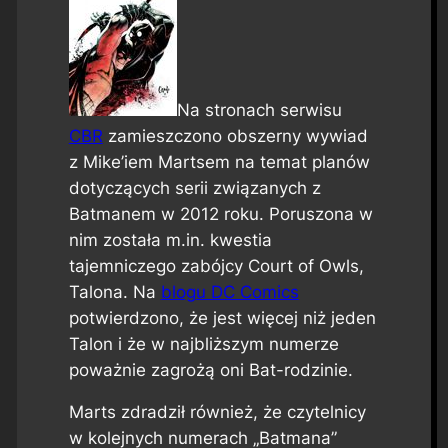
Na stronach serwisu
CBR
zamieszczono obszerny wywiad
z Mike’iem Martsem na temat planów
dotyczących serii związanych z
Batmanem w 2012 roku. Poruszona w
nim została m.in. kwestia
tajemniczego zabójcy
Court of Owls
,
Talona. Na
blogu DC Comics
potwierdzono, że jest więcej niż jeden
Talon i że w najbliższym numerze
poważnie zagrożą oni Bat-rodzinie.
Marts zdradził również, że czytelnicy
w kolejnych numerach „Batmana”