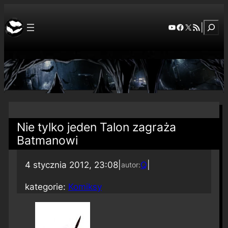
Szuka
YouTube
Facebook
X
RSS Feed
|
Nie tylko jeden Talon zagraża
Batmanowi
4 stycznia 2012, 23:08
|
Q
|
autor:
kategorie:
Komiksy