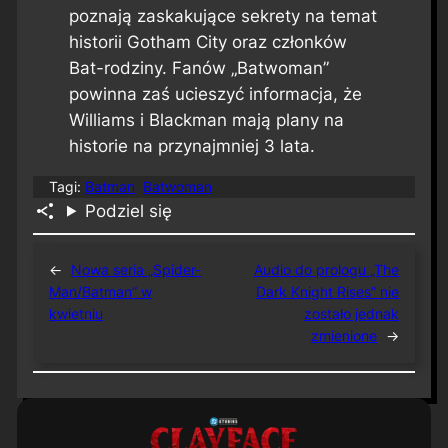
poznają zaskakujące sekrety na temat
historii Gotham City oraz członków
Bat-rodziny. Fanów „Batwoman”
powinna zaś ucieszyć informacja, że
Williams i Blackman mają plany na
historie na przynajmniej 3 lata.
Tagi:
Batman
Batwoman
Podziel się
←
Nowa seria „Spider-
Audio do prologu „The
Man/Batman” w
Dark Knight Rises” nie
kwietniu
zostało jednak
zmienione
→