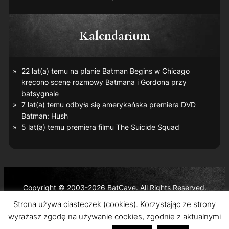
Kalendarium
22 lat(a) temu na planie
Batman Begins
w Chicago
kręcono scenę rozmowy Batmana i Gordona przy
batsygnale
7 lat(a) temu odbyła się amerykańska premiera DVD
Batman: Hush
5 lat(a) temu premiera filmu
The Suicide Squad
Copyright © 2003-2026 BatCave. All Rights Reserved.
Batman and all related characters and elements are the
Strona używa ciasteczek (cookies). Korzystając ze strony
trademarks of © DC Comics and Warner Bros. Entertainment
wyrażasz zgodę na używanie cookies, zgodnie z aktualnymi
Inc.