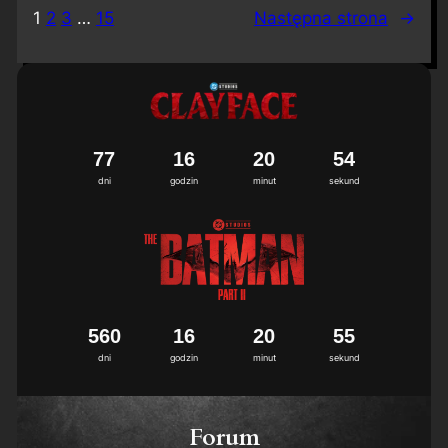
1
2
3
…
15
Następna strona
→
7
7
1
6
2
0
5
3
4
dni
godzin
minut
sekund
5
6
0
1
6
2
0
5
4
5
dni
godzin
minut
sekund
Forum