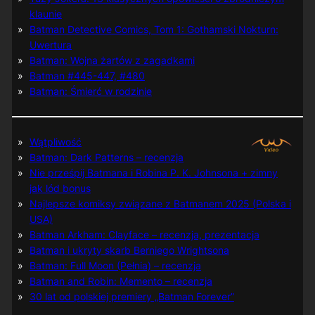
klaunie
Batman Detective Comics, Tom 1: Gothamski Nokturn:
Uwertura
Batman: Wojna żartów z zagadkami
Batman #445-447, #480
Batman: Śmierć w rodzinie
Wątpliwość
Batman: Dark Patterns – recenzja
Nie prześpij Batmana i Robina P. K. Johnsona + zimny
jak lód bonus
Najlepsze komiksy związane z Batmanem 2025 (Polska i
USA)
Batman Arkham: Clayface – recenzja, prezentacja
Batman i ukryty skarb Berniego Wrightsona
Batman: Full Moon (Pełnia) – recenzja
Batman and Robin: Memento – recenzja
30 lat od polskiej premiery „Batman Forever”