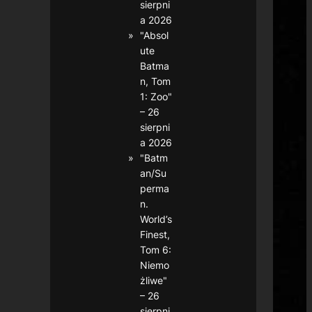
sierpni
a 2026
"Absol
ute
Batma
n, Tom
1: Zoo"
– 26
sierpni
a 2026
"Batm
an/Su
perma
n.
World’s
Finest,
Tom 6:
Niemo
żliwe"
– 26
sierpni