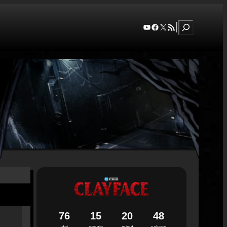
Szukaj
YouTube
Facebook
X
RSS Feed
|
7
6
1
5
2
0
4
7
dni
godzin
minut
sekund