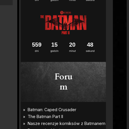
5
5
9
1
5
2
0
4
7
dni
godzin
minut
sekund
Foru
m