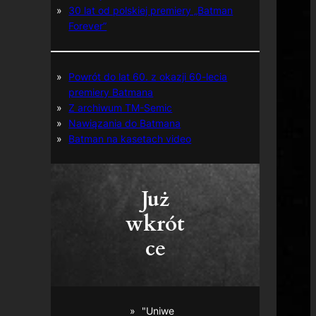
30 lat od polskiej premiery „Batman
Forever”
Powrót do lat 60. z okazji 60-lecia
premiery Batmana
Z archiwum TM-Semic
Nawiązania do Batmana
Batman na kasetach video
Już
wkrót
ce
"Uniwe