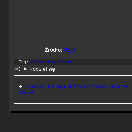
Źródło:
CBM
Tagi:
Justice League: Doom
Podziel się
←
Crossover „The Night of the Owls” także w „Detective
Comics”