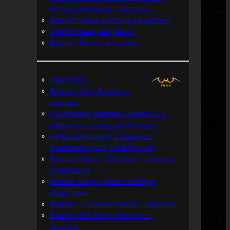
Gothamski Nokturn: Uwertura
Batman: Wojna żartów z zagadkami
Batman #445-447, #480
Batman: Śmierć w rodzinie
Wątpliwość
Batman: Dark Patterns –
recenzja
Nie prześpij Batmana i Robina P. K.
Johnsona + zimny jak lód bonus
Najlepsze komiksy związane z
Batmanem 2025 (Polska i USA)
Batman Arkham: Clayface – recenzja,
prezentacja
Batman i ukryty skarb Berniego
Wrightsona
Batman: Full Moon (Pełnia) – recenzja
Batman and Robin: Memento –
recenzja