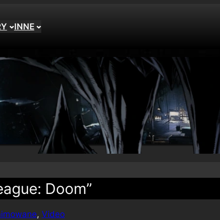
RY
INNE
League: Doom”
animowane
, 
Video