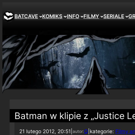
BATCAVE
KOMIKS
INFO
FILMY
SERIALE
G
Batman w klipie z „Justice 
21 lutego 2012, 20:51
|
Q
|
kategorie:
Filmy 
autor: