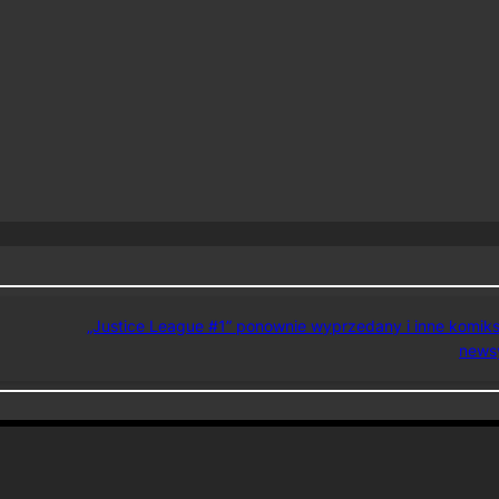
„Justice League #1” ponownie wyprzedany i inne komik
news