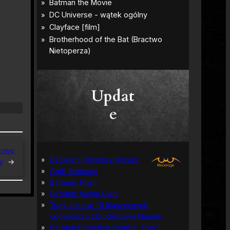
Updat
e
sowe
Bat-Man: Pierwszy Rycerz
y
→
Grób Batmana
Batman: Hush
Batman: Wojna Cieni
Tuzy Jokera: 13 klasycznych
opowieści o zbrodniczym klaunie
Batman Detective Comics, Tom 1: