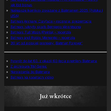
jak lód bonus
Najlepsze komiksy związane z Batmanem 2025 (Polska i
USA)
Batman Arkham: Clayface – recenzja, prezentacja
Batman i ukryty skarb Berniego Wrightsona
Batman: Full Moon (Pełnia) – recenzja
Batman and Robin: Memento – recenzja
30 lat od polskiej premiery „Batman Forever”
Powrót do lat 60. z okazji 60-lecia premiery Batmana
Z archiwum TM-Semic
Nawiązania do Batmana
Batman na kasetach video
Już wkrótce