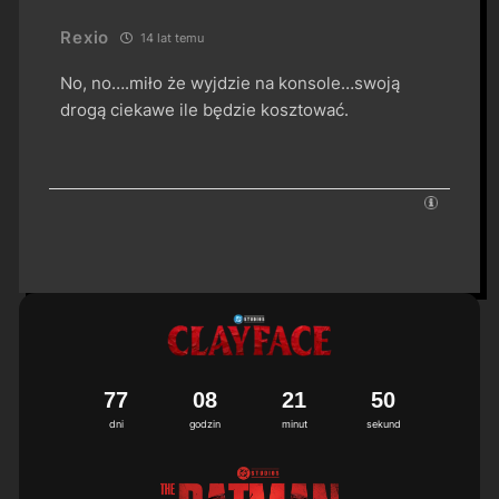
Rexio
14 lat temu
No, no….miło że wyjdzie na konsole…swoją
drogą ciekawe ile będzie kosztować.
7
7
0
8
2
1
4
9
5
0
dni
godzin
minut
sekund