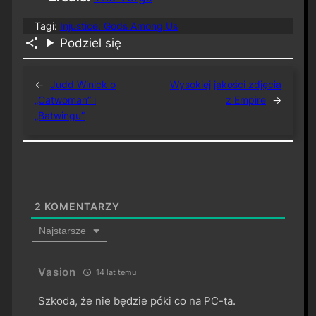
Tagi:
Injustice: Gods Among Us
Podziel się
←
Judd Winick o
Wysokiej jakości zdjęcia
„Catwoman” i
z Empire
→
„Batwingu”
2
KOMENTARZY
Najstarsze
Vasion
14 lat temu
Szkoda, że nie będzie póki co na PC-ta.