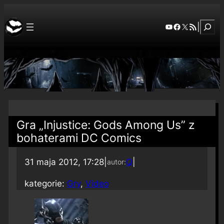
Szuka
YouTube
Facebook
X
RSS Feed
|
Gra „Injustice: Gods Among Us” z
bohaterami DC Comics
31 maja 2012, 17:28
|
Q
|
autor:
kategorie:
Gry
, 
Video