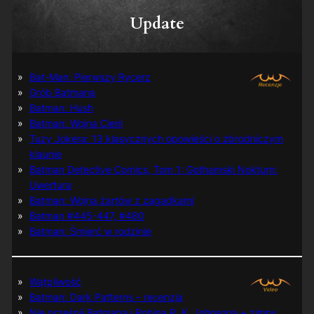
Update
Bat-Man: Pierwszy Rycerz
Grób Batmana
Batman: Hush
Batman: Wojna Cieni
Tuzy Jokera: 13 klasycznych opowieści o zbrodniczym
klaunie
Batman Detective Comics, Tom 1: Gothamski Nokturn:
Uwertura
Batman: Wojna żartów z zagadkami
Batman #445-447, #480
Batman: Śmierć w rodzinie
Wątpliwość
Batman: Dark Patterns – recenzja
Nie prześpij Batmana i Robina P. K. Johnsona + zimny