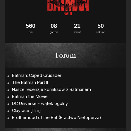
5
6
0
0
8
2
1
4
9
5
0
dni
godzin
minut
sekund
Forum