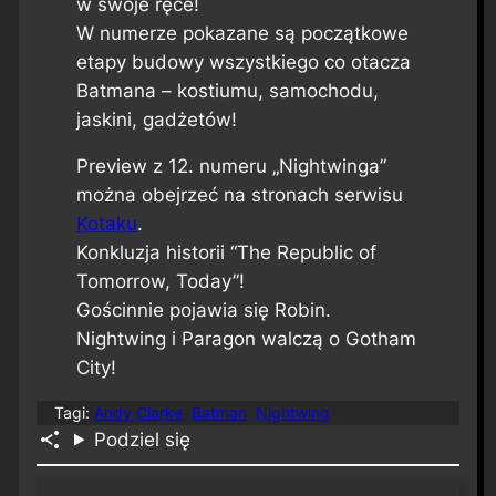
w swoje ręce!
W numerze pokazane są początkowe
etapy budowy wszystkiego co otacza
Batmana – kostiumu, samochodu,
jaskini, gadżetów!
Preview z 12. numeru „Nightwinga”
można obejrzeć na stronach serwisu
Kotaku
.
Konkluzja historii “The Republic of
Tomorrow, Today”!
Gościnnie pojawia się Robin.
Nightwing i Paragon walczą o Gotham
City!
Tagi:
Andy Clarke
Batman
Nightwing
Podziel się