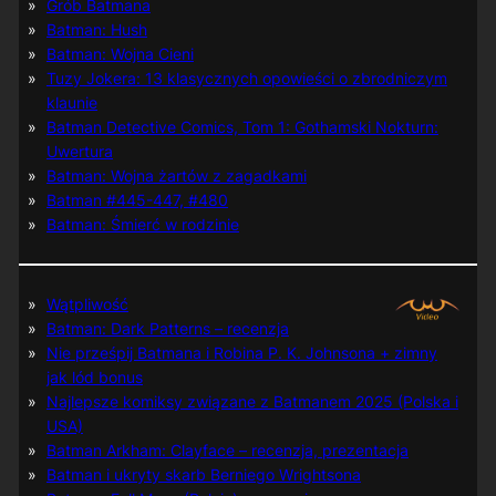
Grób Batmana
Batman: Hush
Batman: Wojna Cieni
Tuzy Jokera: 13 klasycznych opowieści o zbrodniczym
klaunie
Batman Detective Comics, Tom 1: Gothamski Nokturn:
Uwertura
Batman: Wojna żartów z zagadkami
Batman #445-447, #480
Batman: Śmierć w rodzinie
Wątpliwość
Batman: Dark Patterns – recenzja
Nie prześpij Batmana i Robina P. K. Johnsona + zimny
jak lód bonus
Najlepsze komiksy związane z Batmanem 2025 (Polska i
USA)
Batman Arkham: Clayface – recenzja, prezentacja
Batman i ukryty skarb Berniego Wrightsona