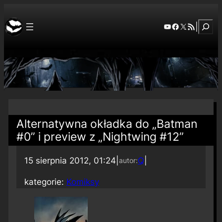
Szuka
YouTube
Facebook
X
RSS Feed
|
Alternatywna okładka do „Batman
#0” i preview z „Nightwing #12”
15 sierpnia 2012, 01:24
|
Q
|
autor:
kategorie:
Komiksy