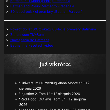
Batman: Full Moon (Pełnia) – recenzja
Batman and Robin: Memento – recenzja
30 lat od polskiej premiery „Batman Forever”
Powrót do lat 60. z okazji 60-lecia premiery Batmana
Z archiwum TM-Semic
Nawiązania do Batmana
Batman na kasetach video
Już wkrótce
"Uniwersum DC według Alana Moore'a" – 12
sierpnia 2026
"Injustice 2, Tom 1" – 12 sierpnia 2026
"Red Hood: Outlaws, Tom 5" – 12 sierpnia
2026
"Absolute Batman, Tom 1: Zoo" – 26 sierpnia