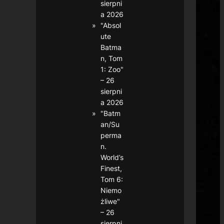
sierpni
a 2026
"Absol
ute
Batma
n, Tom
1: Zoo"
– 26
sierpni
a 2026
"Batm
an/Su
perma
n.
World’s
Finest,
Tom 6:
Niemo
żliwe"
– 26
sierpni