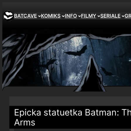
BATCAVE
KOMIKS
INFO
FILMY
SERIALE
G
Epicka statuetka Batman: Th
Arms