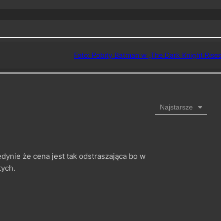
Foto: Pobity Batman w „The Dark Knight Rises
Najstarsze
edynie że cena jest tak odstraszająca bo w
tych.