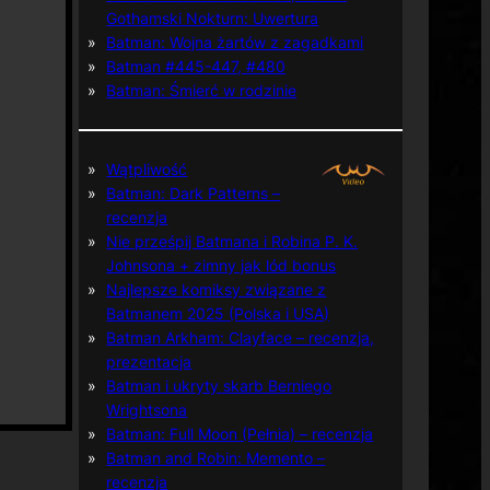
Gothamski Nokturn: Uwertura
Batman: Wojna żartów z zagadkami
Batman #445-447, #480
Batman: Śmierć w rodzinie
Wątpliwość
Batman: Dark Patterns –
recenzja
Nie prześpij Batmana i Robina P. K.
Johnsona + zimny jak lód bonus
Najlepsze komiksy związane z
Batmanem 2025 (Polska i USA)
Batman Arkham: Clayface – recenzja,
prezentacja
Batman i ukryty skarb Berniego
Wrightsona
Batman: Full Moon (Pełnia) – recenzja
Batman and Robin: Memento –
recenzja