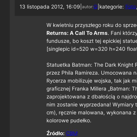
13 listopada 2012, 16:09
|
Q
|
kategorie:
Foto
autor:
W kwietniu przyszłego roku do sprze
Returns: A Call To Arms
. Fani którz
fundusze, bo koszt tej epickiej stat
[singlepic id=520 w=320 h=240 floa
Statuetka Batman: The Dark Knight R
przez Phila Ramireza. Umocowana na
Rycerza mobilizuje wojska, tak jak m
graficznej Franka Millera „Batman: T
zaprojektowana z dbałością o najdro
nim zostanie wyprzedana! Wymiary to 
cm), ręcznie malowana, wykonana z
kolorowe pudełko.
Źródło:
CBM