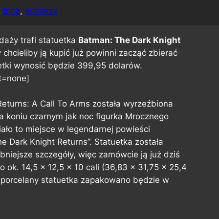
, 
Inne
, 
Komiksy
daży trafi statuetka
Batman: The Dark Knight
y chcieliby ją kupić już powinni zacząć zbierać
uetki wynosić będzie 399,95 dolarów.
t=none]
eturns: A Call To Arms została wyrzeźbiona
 koniu czarnym jak noc figurka Mrocznego
iało to miejsce w legendarnej powieści
he Dark Knight Returns”. Statuetka została
bniejsze szczegóły, więc zamówcie ją już dziś
ok. 14,5 x 12,5 x 10 cali (36,83 x 31,75 x 25,4
 porcelany statuetka zapakowano będzie w