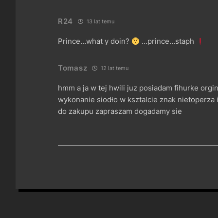
R24
13 lat temu
Prince…what y doin?
…prince…staph
Tomasz
12 lat temu
hmm a ja w tej hwili juz posiadam fihurke orgi
wykonanie siodło w ksztalcie znak nietoperza i
do zakupu zapraszam dogadamy sie