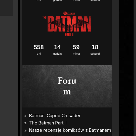
5
5
8
1
4
5
9
1
7
dni
godzin
minut
sekund
Foru
m