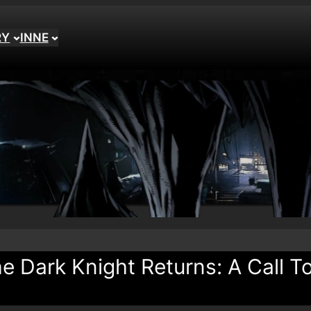
RY
INNE
e Dark Knight Returns: A Call T