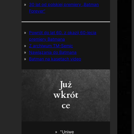
30 lat od polskiej premiery „Batman
Forever”
Powrót do lat 60. z okazji 60-lecia
premiery Batmana
Z archiwum TM-Semic
Nawiązania do Batmana
Batman na kasetach video
Już
wkrót
ce
"Uniwe