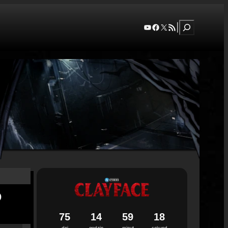
Szukaj
YouTube
Facebook
X
RSS Feed
|
o
7
5
1
4
5
9
1
7
dni
godzin
minut
sekund