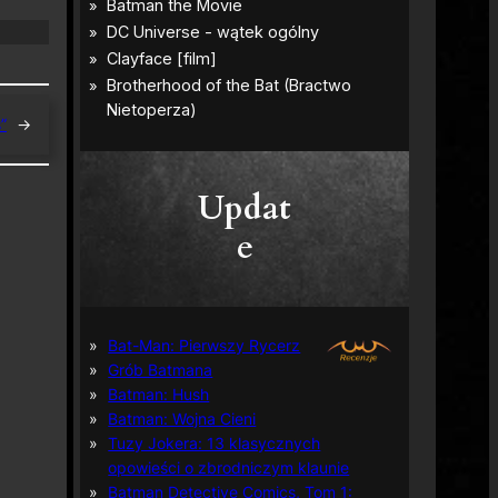
”
→
Updat
e
Bat-Man: Pierwszy Rycerz
Grób Batmana
Batman: Hush
Batman: Wojna Cieni
Tuzy Jokera: 13 klasycznych
opowieści o zbrodniczym klaunie
Batman Detective Comics, Tom 1: