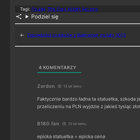
Tagi:
Figurki
The Dark Knight Returns
Podziel się
←
Zapowiedzi komiksów z Batmanem na luty 2013
4
KOMENTARZY
Zordon
13 lat temu
Faktycznie bardzo ładna ta statuetka, szkoda j
przeliczeniu na PLN wyjdzie z jakieś tysiąc zło
B180 fan
13 lat temu
epicka statuetka = epicka cena