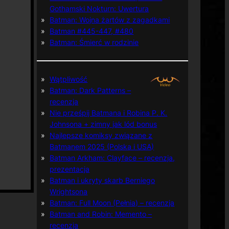
Gothamski Nokturn: Uwertura
Batman: Wojna żartów z zagadkami
Batman #445-447, #480
Batman: Śmierć w rodzinie
Wątpliwość
Batman: Dark Patterns –
recenzja
Nie prześpij Batmana i Robina P. K.
Johnsona + zimny jak lód bonus
Najlepsze komiksy związane z
Batmanem 2025 (Polska i USA)
Batman Arkham: Clayface – recenzja,
prezentacja
Batman i ukryty skarb Berniego
Wrightsona
Batman: Full Moon (Pełnia) – recenzja
Batman and Robin: Memento –
recenzja