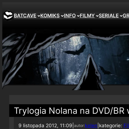
BATCAVE
KOMIKS
INFO
FILMY
SERIALE
G
Trylogia Nolana na DVD/BR 
9 listopada 2012, 11:09
|
kelen
|
kategorie:
Fi
autor: