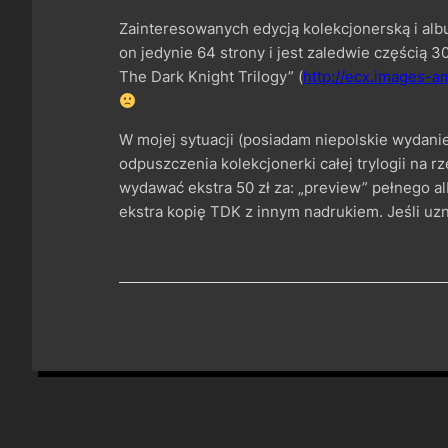
Zainteresowanych edycją kolekcjonerską i alb
on jedynie 64 strony i jest zaledwie częścią
The Dark Knight Trilogy” (
http://ecx.images-a
W mojej sytuacji (posiadam niepolskie wydanie
odpuszczenia kolekcjonerki całej trylogii na r
wydawać ekstra 50 zł za: „preview” pełnego al
ekstra kopię TDK z innym nadrukiem. Jeśli uzna