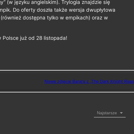
” (w języku angielskim). Trylogia znajdzie się
mpik. Do oferty doszła także wersja dwupłytowa
 (również dostępna tylko w empikach) oraz w
Polsce już od 28 listopada!
Nowe zdjęcie Bane’a z „The Dark Knight Rises
Najstarsze