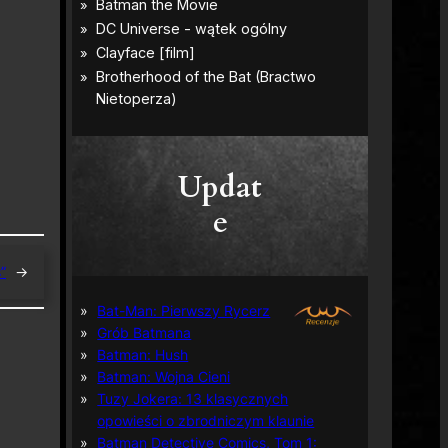
Updat
e
”
→
Bat-Man: Pierwszy Rycerz
Grób Batmana
Batman: Hush
Batman: Wojna Cieni
Tuzy Jokera: 13 klasycznych
opowieści o zbrodniczym klaunie
Batman Detective Comics, Tom 1: