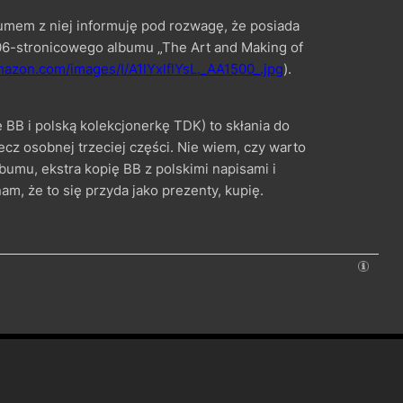
umem z niej informuję pod rozwagę, że posiada
 306-stronicowego albumu „The Art and Making of
mazon.com/images/I/A1lYxlflYsL._AA1500_.jpg
).
 BB i polską kolekcjonerkę TDK) to skłania do
zecz osobnej trzeciej części. Nie wiem, czy warto
bumu, ekstra kopię BB z polskimi napisami i
m, że to się przyda jako prezenty, kupię.