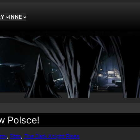
RY
INNE
w Polsce!
lmy
, 
Foto
, 
The Dark Knight Rises