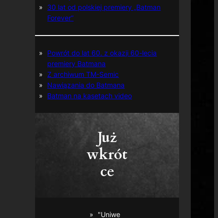
30 lat od polskiej premiery „Batman
Forever”
Powrót do lat 60. z okazji 60-lecia
premiery Batmana
Z archiwum TM-Semic
Nawiązania do Batmana
Batman na kasetach video
Już
wkrót
ce
"Uniwe