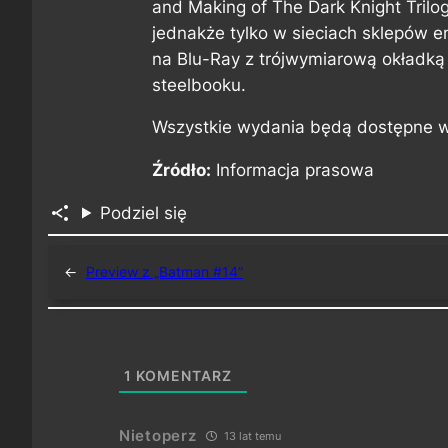
and Making of The Dark Knight Trilogy
jednakże tylko w sieciach sklepów e
na Blu-Ray z trójwymiarową okładką
steelbooku.
Wszystkie wydania będą dostępne w 
Źródło:
Informacja prasowa
Podziel się
←
Preview z „Batman #14”
1
KOMENTARZ
Nietoperz
13 lat temu