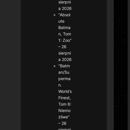
sierpni
a 2026
"Absol
ute
Batma
n, Tom
1: Zoo"
– 26
sierpni
a 2026
"Batm
an/Su
perma
n.
World’s
Finest,
Tom 6:
Niemo
żliwe"
– 26
sierpni