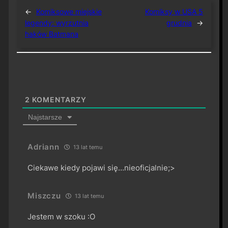
←
Komiksowe miejskie
Komiksy w USA 5
legendy: wyrzutnia
grudnia
→
haków Batmana
2
KOMENTARZY
Najstarsze
Adriann
13 lat temu
Ciekawe kiedy pojawi się…nieoficjalnie;>
Miszczu
13 lat temu
Jestem w szoku :O