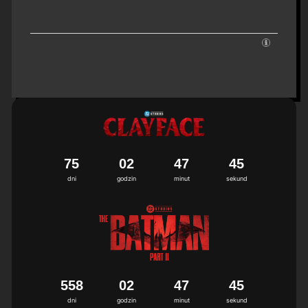
7
5
0
2
4
7
4
4
5
dni
godzin
minut
sekund
5
5
8
0
2
4
7
4
4
5
dni
godzin
minut
sekund