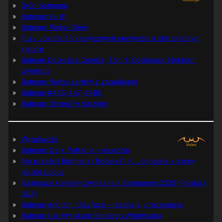
Grób Batmana
Batman: Hush
Batman: Wojna Cieni
Tuzy Jokera: 13 klasycznych opowieści o zbrodniczym
klaunie
Batman Detective Comics, Tom 1: Gothamski Nokturn:
Uwertura
Batman: Wojna żartów z zagadkami
Batman #445-447, #480
Batman: Śmierć w rodzinie
Wątpliwość
Batman: Dark Patterns – recenzja
Nie prześpij Batmana i Robina P. K. Johnsona + zimny
jak lód bonus
Najlepsze komiksy związane z Batmanem 2025 (Polska i
USA)
Batman Arkham: Clayface – recenzja, prezentacja
Batman i ukryty skarb Berniego Wrightsona