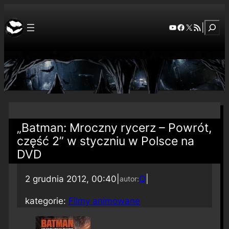
Szuka
YouTube
Facebook
X
RSS Feed
|
„Batman: Mroczny rycerz – Powrót,
część 2” w styczniu w Polsce na
DVD
2 grudnia 2012, 00:40
|
Q
|
autor:
kategorie:
Filmy animowane