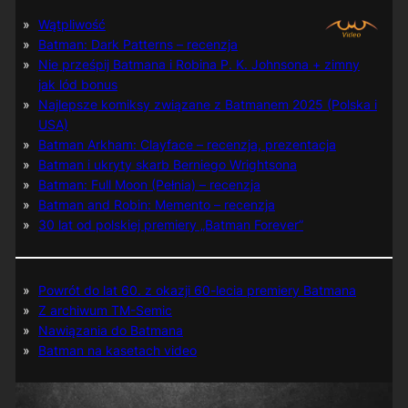
Wątpliwość
Batman: Dark Patterns – recenzja
Nie prześpij Batmana i Robina P. K. Johnsona + zimny
jak lód bonus
Najlepsze komiksy związane z Batmanem 2025 (Polska i
USA)
Batman Arkham: Clayface – recenzja, prezentacja
Batman i ukryty skarb Berniego Wrightsona
Batman: Full Moon (Pełnia) – recenzja
Batman and Robin: Memento – recenzja
30 lat od polskiej premiery „Batman Forever”
Powrót do lat 60. z okazji 60-lecia premiery Batmana
Z archiwum TM-Semic
Nawiązania do Batmana
Batman na kasetach video