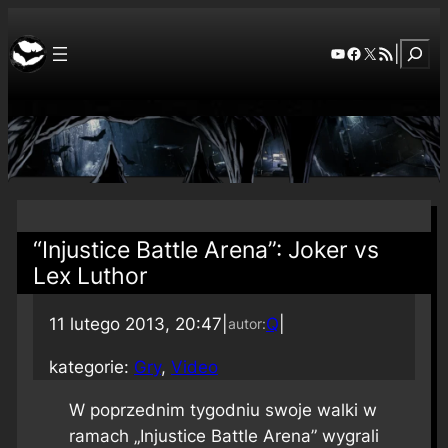
Szuka
YouTube
Facebook
X
RSS Feed
|
“Injustice Battle Arena”: Joker vs
Lex Luthor
11 lutego 2013, 20:47
|
Q
|
autor:
kategorie:
Gry
, 
Video
W poprzednim tygodniu swoje walki w
ramach „Injustice Battle Arena” wygrali