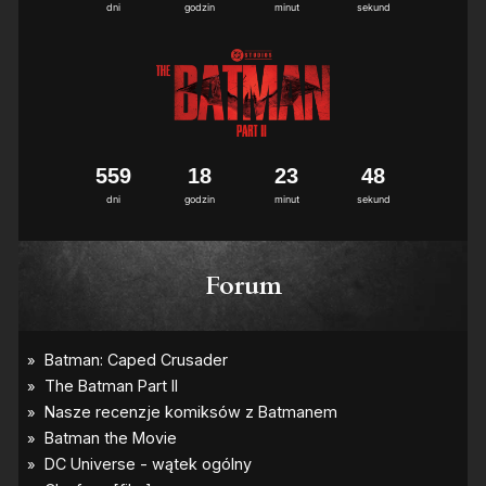
dni
godzin
minut
sekund
5
5
9
1
8
2
3
4
8
dni
godzin
minut
sekund
Forum