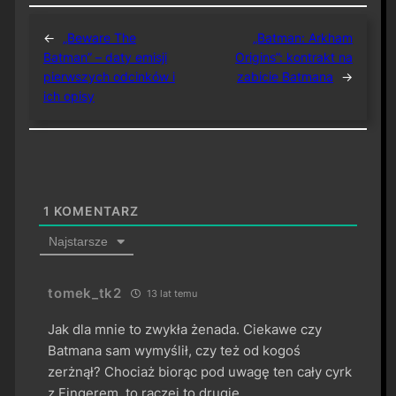
←
„Beware The
„Batman: Arkham
Batman” – daty emisji
Origins”: kontrakt na
pierwszych odcinków i
zabicie Batmana
→
ich opisy
1
KOMENTARZ
Najstarsze
tomek_tk2
13 lat temu
Jak dla mnie to zwykła żenada. Ciekawe czy
Batmana sam wymyślił, czy też od kogoś
zerżnął? Chociaż biorąc pod uwagę ten cały cyrk
z Fingerem, to raczej to drugie.