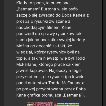
Kiedy rozpoczęto pracę nad
„Batmanem” Burtona wiele osób
zaczęło się zwracać do Boba Kane’a z
prośbą o rysunki związane z
nadchodzącym filmem. Kane
podszedł do sprawy rysunków tak
samo jak na początku swojej kariery.
Można go docenić za fakt, że
wiedział, którzy rysownicy byli na
topie, a takim niewątpliwie był Todd
McFarlane, którego prace całkiem
jawnie kopiował.
Najlepszym tego
przykładem są te rysunki (po lewek
panel autorstwa Todda McFarlane’a,
po prawej przygotowana przez Boba
Kane grafika promująca „Batmana”).