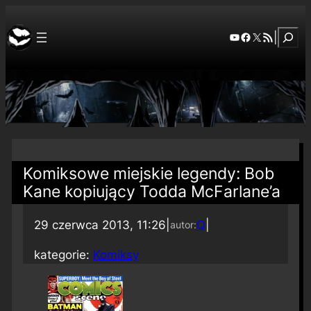
Szuka
YouTube
Facebook
X
RSS Feed
|
Komiksowe miejskie legendy: Bob
Kane kopiujący Todda McFarlane’a
29 czerwca 2013, 11:26
|
Q
|
autor:
kategorie:
Komiksy