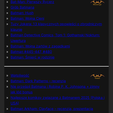
Bat-Man: Pierwszy Rycerz
Grób Batmana
Batman: Hush
Batman: Wojna Cieni
Tuzy Jokera: 13 klasycznych opowieści o zbrodniczym
klaunie
Batman Detective Comics, Tom 1: Gothamski Nokturn:
Uwertura
Batman: Wojna żartów z zagadkami
Batman #445-447, #480
Batman: Śmierć w rodzinie
Wątpliwość
Batman: Dark Patterns – recenzja
Nie prześpij Batmana i Robina P. K. Johnsona + zimny
jak lód bonus
Najlepsze komiksy związane z Batmanem 2025 (Polska i
USA)
Batman Arkham: Clayface – recenzja, prezentacja