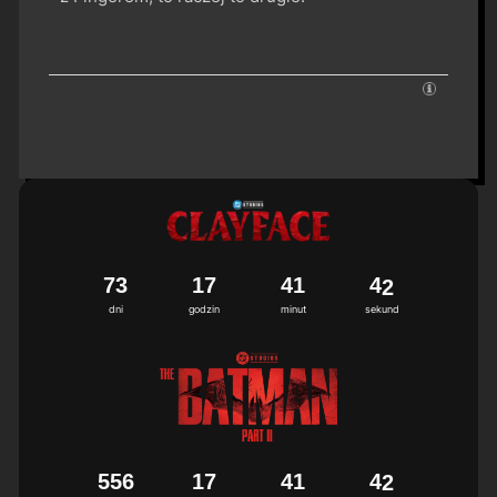
7
3
1
7
4
1
4
1
2
dni
godzin
minut
sekund
5
5
6
1
7
4
1
4
1