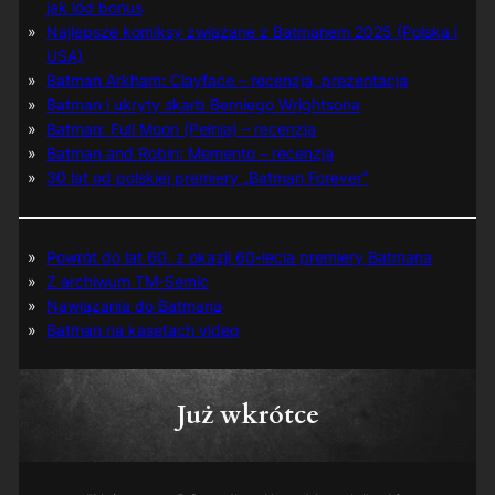
jak lód bonus
Najlepsze komiksy związane z Batmanem 2025 (Polska i
USA)
Batman Arkham: Clayface – recenzja, prezentacja
Batman i ukryty skarb Berniego Wrightsona
Batman: Full Moon (Pełnia) – recenzja
Batman and Robin: Memento – recenzja
30 lat od polskiej premiery „Batman Forever”
Powrót do lat 60. z okazji 60-lecia premiery Batmana
Z archiwum TM-Semic
Nawiązania do Batmana
Batman na kasetach video
Już wkrótce