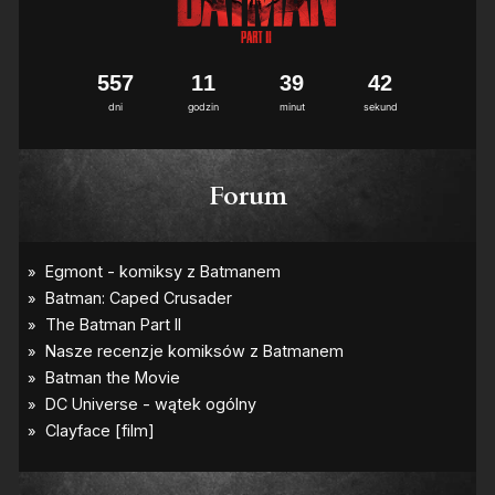
5
5
7
1
1
3
9
4
1
2
dni
godzin
minut
sekund
Forum