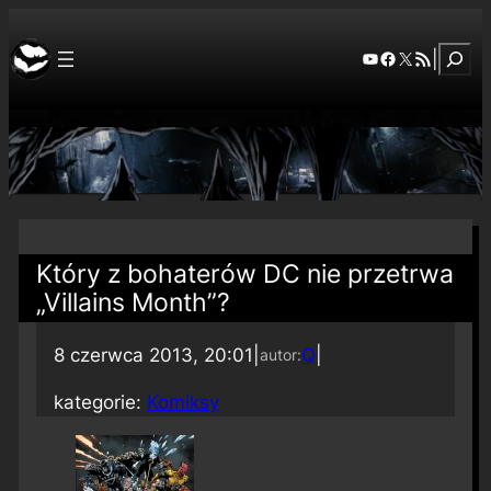
Szuka
YouTube
Facebook
X
RSS Feed
|
Który z bohaterów DC nie przetrwa
„Villains Month”?
8 czerwca 2013, 20:01
|
Q
|
autor:
kategorie:
Komiksy