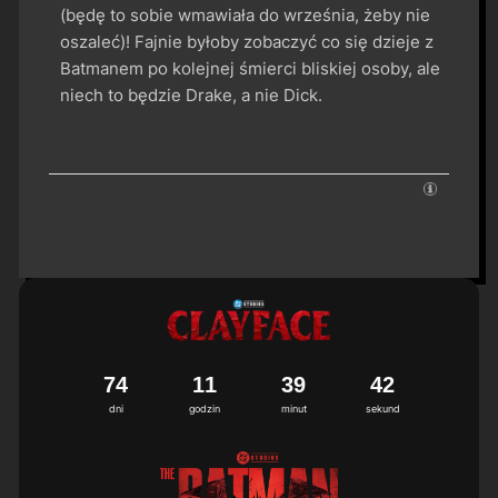
(będę to sobie wmawiała do września, żeby nie
oszaleć)! Fajnie byłoby zobaczyć co się dzieje z
Batmanem po kolejnej śmierci bliskiej osoby, ale
niech to będzie Drake, a nie Dick.
7
4
1
1
3
9
4
1
2
dni
godzin
minut
sekund