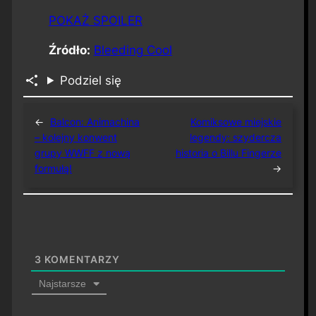
POKAŻ SPOILER
Źródło:
Bleeding Cool
Podziel się
←
Balcon: Animachina
Komiksowe miejskie
– kolejny konwent
legendy: szydercza
grupy WWFF z nową
historia o Billu Fingerze
formułą!
→
3
KOMENTARZY
Najstarsze