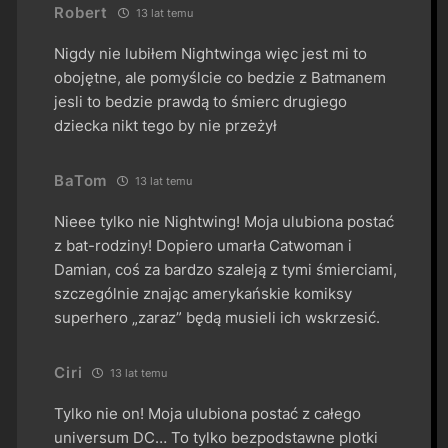
Robert
13 lat temu
Nigdy nie lubiłem Nightwinga więc jest mi to
obojętne, ale pomyślcie co bedzie z Batmanem
jesli to bedzie prawdą to śmierc drugiego
dziecka nikt tego by nie przeżył
BaTom
13 lat temu
Nieee tylko nie Nightwing! Moja ulubiona postać
z bat-rodziny! Dopiero umarła Catwoman i
Damian, coś za bardzo szaleją z tymi śmierciami,
szczególnie znając amerykańskie komiksy
superhero „zaraz” będą musieli ich wskrzesić.
Ciri
13 lat temu
Tylko nie on! Moja ulubiona postać z całego
universum DC… To tylko bezpodstawne plotki