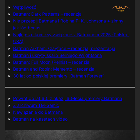
Wątpliwość
Batman: Dark Patterns – recenzja
Nie prześpij Batmana i Robina P. K. Johnsona + zimny
jak lód bonus
Najlepsze komiksy związane z Batmanem 2025 (Polska i
USA)
Batman Arkham: Clayface – recenzja, prezentacja
Batman i ukryty skarb Berniego Wrightsona
Batman: Full Moon (Pełnia) – recenzja
Batman and Robin: Memento – recenzja
30 lat od polskiej premiery „Batman Forever”
Powrót do lat 60. z okazji 60-lecia premiery Batmana
Z archiwum TM-Semic
Nawiązania do Batmana
Batman na kasetach video