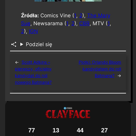
Źródła:
Comics Vine (
1
,
2
),
The Mary
Sue
, Newsarama (
1
,
2
),
CBR
, MTV (
1
,
2
),
IGN
Podziel się
←
Scott Adkins –
Plotki: Orlando Bloom
pierwszy, oficjalny
kandydatem do roli
kandydat do roli
Batmana?
→
nowego Batmana?
7
7
1
3
4
4
2
7