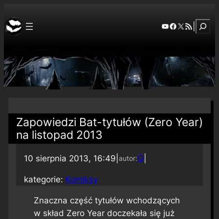
Szuka
YouTube
Facebook
X
RSS Feed
|
Zapowiedzi Bat-tytułów (Zero Year)
na listopad 2013
10 sierpnia 2013, 16:49
|
Q
|
autor:
kategorie:
Komiksy
Znaczna część tytułów wchodzących
w skład Zero Year doczekała się już