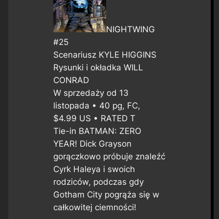
NIGHTWING
#25
Scenariusz KYLE HIGGINS
Rysunki i okładka WILL
CONRAD
W sprzedaży od 13
listopada • 40 pg, FC,
$4.99 US • RATED T
Tie-in BATMAN: ZERO
YEAR! Dick Grayson
gorączkowo próbuje znaleźć
Cyrk Haleya i swoich
rodziców, podczas gdy
Gotham City pogrąża się w
całkowitej ciemności!