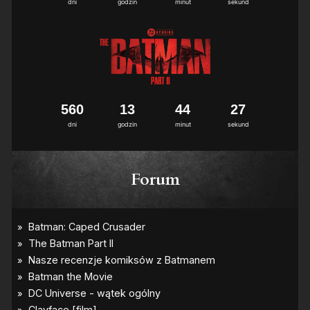
dni
godzin
minut
sekund
5
6
0
1
3
4
4
2
7
dni
godzin
minut
sekund
Forum