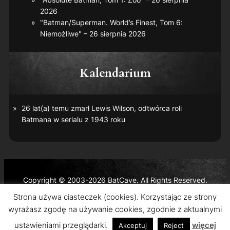
2026
"Batman/Superman. World’s Finest, Tom 6:
Niemożliwe" – 26 sierpnia 2026
Kalendarium
26 lat(a) temu zmarł Lewis Wilson, odtwórca roli
Batmana w serialu z 1943 roku
Copyright © 2003-2026 BatCave. All Rights Reserved.
Batman and all related characters and elements are the
Strona używa ciasteczek (cookies). Korzystając ze strony
trademarks of © DC Comics and Warner Bros. Entertainment
wyrażasz zgodę na używanie cookies, zgodnie z aktualnymi
Inc.
ustawieniami przeglądarki.
więcej
Akceptuj
Reject