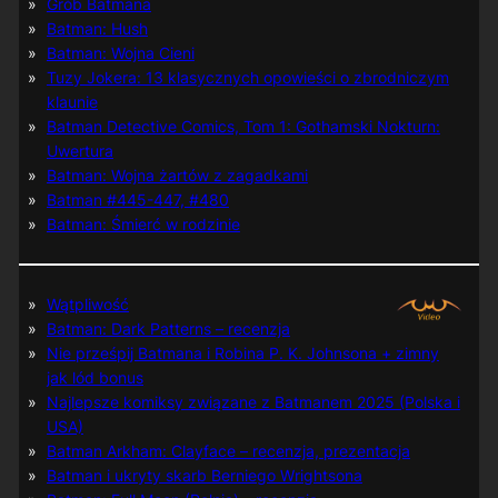
Grób Batmana
Batman: Hush
Batman: Wojna Cieni
Tuzy Jokera: 13 klasycznych opowieści o zbrodniczym
klaunie
Batman Detective Comics, Tom 1: Gothamski Nokturn:
Uwertura
Batman: Wojna żartów z zagadkami
Batman #445-447, #480
Batman: Śmierć w rodzinie
Wątpliwość
Batman: Dark Patterns – recenzja
Nie prześpij Batmana i Robina P. K. Johnsona + zimny
jak lód bonus
Najlepsze komiksy związane z Batmanem 2025 (Polska i
USA)
Batman Arkham: Clayface – recenzja, prezentacja
Batman i ukryty skarb Berniego Wrightsona