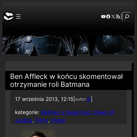
Szuka
YouTube
Facebook
X
RSS Feed
|
Ben Affleck w końcu skomentował
otrzymanie roli Batmana
17 września 2013, 12:15
|
Q
|
autor:
kategorie:
Batman v Superman: Dawn of
Justice
, 
Filmy
, 
Video