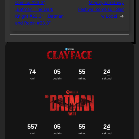
Comics #23.3”,
Międzynarodowy
„Batman: The Dark
Festiwal Komiksu i Gier
Knight #23.3” i „Batman
w Łodzi
→
and Robin #23.3”
7
4
0
5
5
5
2
4
dni
godzin
minut
sekund
5
5
7
0
5
5
5
2
4
dni
godzin
minut
sekund