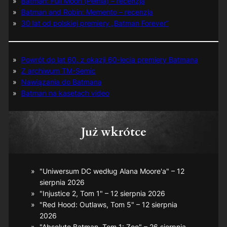
Batman: Full Moon (Pełnia) – recenzja
Batman and Robin: Memento – recenzja
30 lat od polskiej premiery „Batman Forever”
Powrót do lat 60. z okazji 60-lecia premiery Batmana
Z archiwum TM-Semic
Nawiązania do Batmana
Batman na kasetach video
Już wkrótce
"Uniwersum DC według Alana Moore'a" – 12
sierpnia 2026
"Injustice 2, Tom 1" – 12 sierpnia 2026
"Red Hood: Outlaws, Tom 5" – 12 sierpnia
2026
"Absolute Batman, Tom 1: Zoo" – 26 sierpnia