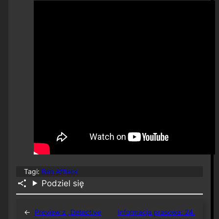
Tagi:
Ben Affleck
Podziel się
←
Preview z „Detective
Informacja prasowa: 24.