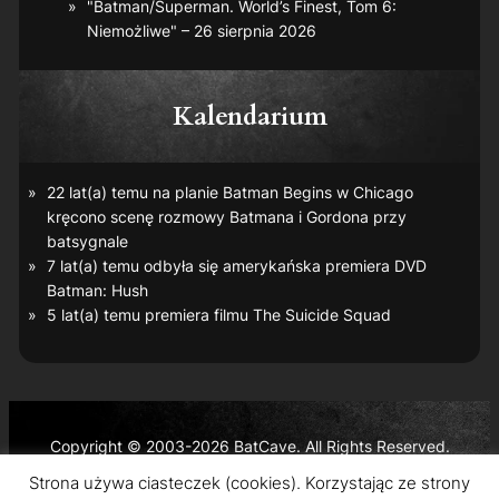
"Batman/Superman. World’s Finest, Tom 6:
Niemożliwe" – 26 sierpnia 2026
Kalendarium
22 lat(a) temu na planie
Batman Begins
w Chicago
kręcono scenę rozmowy Batmana i Gordona przy
batsygnale
7 lat(a) temu odbyła się amerykańska premiera DVD
Batman: Hush
5 lat(a) temu premiera filmu
The Suicide Squad
Copyright © 2003-2026 BatCave. All Rights Reserved.
Batman and all related characters and elements are the
Strona używa ciasteczek (cookies). Korzystając ze strony
trademarks of © DC Comics and Warner Bros. Entertainment