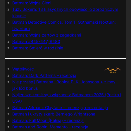
Batman: Wojna Cieni
Tuzy Jokera: 13 klasycznych opowieści o zbrodniczym
klaunie
Batman Detective Comics, Tom 1: Gothamski Nokturn:
Uwertura
Batman: Wojna żartów z zagadkami
Batman #445-447, #480
Batman: Śmierć w rodzinie
Wątpliwość
Batman: Dark Patterns – recenzja
Nie prześpij Batmana i Robina P. K. Johnsona + zimny
jak lód bonus
Najlepsze komiksy związane z Batmanem 2025 (Polska i
USA)
Batman Arkham: Clayface – recenzja, prezentacja
Batman i ukryty skarb Berniego Wrightsona
Batman: Full Moon (Pełnia) – recenzja
Batman and Robin: Memento – recenzja