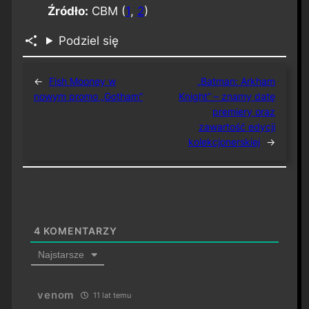
Źródło:
CBM (
1
,
2
)
Podziel się
←
Fish Mooney w
„Batman: Arkham
nowym promo „Gotham”
Knight” – znamy datę
premiery oraz
zawartość edycji
kolekcjonerskiej
→
4
KOMENTARZY
Najstarsze
venom
11 lat temu