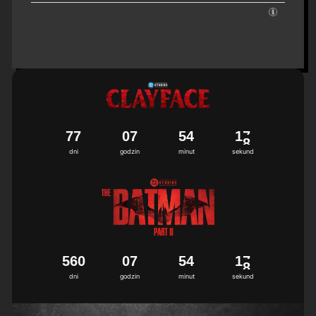
7
7
0
7
5
4
1
7
dni
godzin
minut
sekund
5
6
0
0
7
5
4
1
7
dni
godzin
minut
sekund