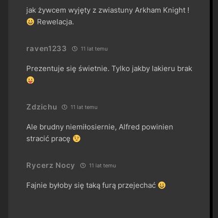
jak żywcem wyjęty z zwiastuny Arkham Knight !
Rewelacja.
raven1233
11 lat temu
Prezentuje się świetnie. Tylko jakby lakieru brak
Zdzichu
11 lat temu
Ale brudny niemiłosiernie, Alfred powinien
stracić pracę
Rycerz Nocy
11 lat temu
Fajnie byłoby się taką furą przejechać