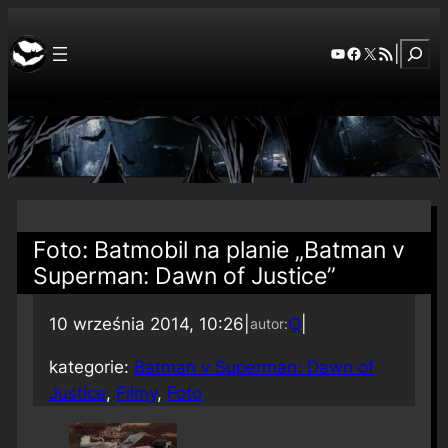
Szuka
YouTube
Facebook
X
RSS Feed
|
Foto: Batmobil na planie „Batman v
Superman: Dawn of Justice”
10 września 2014, 10:26
|
Q
|
autor:
kategorie:
Batman v Superman: Dawn of
Justice
, 
Filmy
, 
Foto