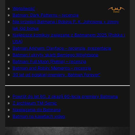
Wątpliwość
Batman: Dark Patterns – recenzja
Nie prześpij Batmana i Robina P. K. Johnsona + zimny
jak lód bonus
Najlepsze komiksy związane z Batmanem 2025 (Polska i
USA)
Batman Arkham: Clayface – recenzja, prezentacja
Batman i ukryty skarb Berniego Wrightsona
Batman: Full Moon (Pełnia) – recenzja
Batman and Robin: Memento – recenzja
30 lat od polskiej premiery „Batman Forever”
Powrót do lat 60. z okazji 60-lecia premiery Batmana
Z archiwum TM-Semic
Nawiązania do Batmana
Batman na kasetach video