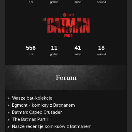
8
dni
godzin
minut
sekund
5
5
6
1
1
4
1
1
7
8
dni
godzin
minut
sekund
Forum