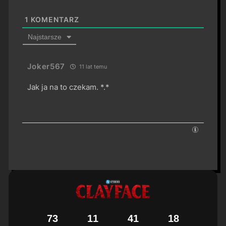
1
KOMENTARZ
Najstarsze
Joker567
11 lat temu
Jak ja na to czekam. *.*
7
3
1
1
4
1
1
7