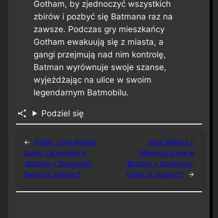
Gotham, by zjednoczyć wszystkich
zbirów i pozbyć się Batmana raz na
zawsze. Podczas gry mieszkańcy
Gotham ewakuują się z miasta, a
gangi przejmują nad nim kontrolę,
Batman wyrównuje swoje szanse,
wyjeżdżając na ulice w swoim
legendarnym Batmobilu.
Podziel się
←
Plotki: Jena Malone
Jena Malone z
zagra Carrie Kelly w
tajemniczą rolą w
„Batman v Superman:
„Batman v Superman:
Dawn of Justice”?
Dawn of Justice”?
→