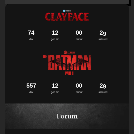
7
4
1
2
0
0
2
8
9
dni
godzin
minut
sekund
5
5
7
1
2
0
0
2
8
9
dni
godzin
minut
sekund
Forum