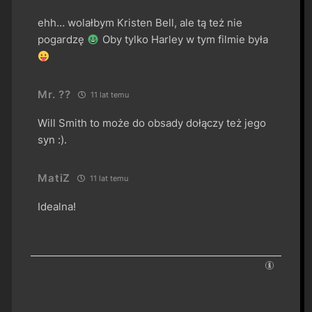
ehh… wolałbym Kristen Bell, ale tą też nie
pogardzę
Oby tylko Harley w tym filmie była
Mr. ??
11 lat temu
Will Smith to może do obsady dołączy też jego
syn :).
MatiZ
11 lat temu
Idealna!