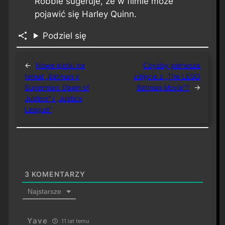
Robbie sugeruje, że w filmie może
pojawić się Harley Quinn.
Podziel się
←
Nowe plotki na
Czyżby pierwsze
temat „Batman v
zdjęcie z „The LEGO
Superman: Dawn of
Batman Movie”?
→
Justice” i „Justice
League”
3
KOMENTARZY
Najstarsze
Yave
11 lat temu