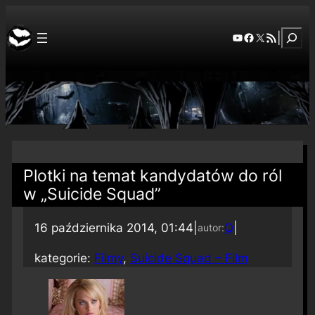
Szuka
YouTube
Facebook
X
RSS Feed
|
Plotki na temat kandydatów do ról
w „Suicide Squad”
16 października 2014, 01:44
|
Q
|
autor:
kategorie:
Filmy
, 
Suicide Squad – Film