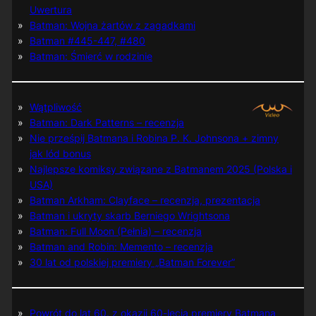
Uwertura
Batman: Wojna żartów z zagadkami
Batman #445-447, #480
Batman: Śmierć w rodzinie
Wątpliwość
Batman: Dark Patterns – recenzja
Nie prześpij Batmana i Robina P. K. Johnsona + zimny
jak lód bonus
Najlepsze komiksy związane z Batmanem 2025 (Polska i
USA)
Batman Arkham: Clayface – recenzja, prezentacja
Batman i ukryty skarb Berniego Wrightsona
Batman: Full Moon (Pełnia) – recenzja
Batman and Robin: Memento – recenzja
30 lat od polskiej premiery „Batman Forever”
Powrót do lat 60. z okazji 60-lecia premiery Batmana