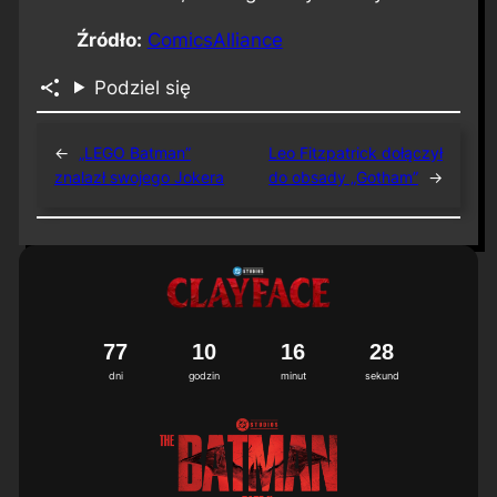
Źródło:
ComicsAlliance
Podziel się
←
„LEGO Batman”
Leo Fitzpatrick dołączył
znalazł swojego Jokera
do obsady „Gotham”
→
7
7
1
0
1
6
2
7
8
dni
godzin
minut
sekund