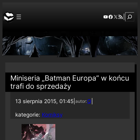
Szuka
YouTube
Facebook
X
RSS Feed
|
Miniseria „Batman Europa” w końcu
trafi do sprzedaży
13 sierpnia 2015, 01:45
|
Q
|
autor:
kategorie:
Komiksy