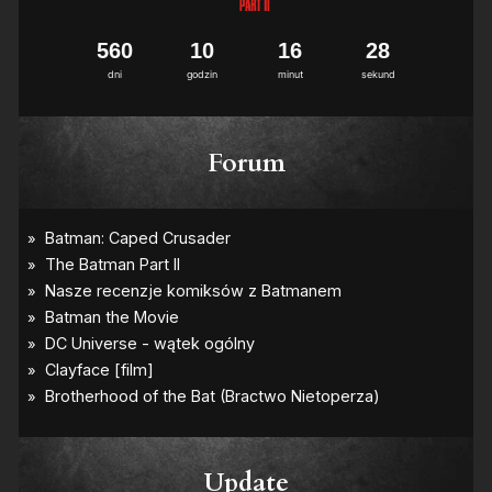
5
6
0
1
0
1
6
2
7
8
dni
godzin
minut
sekund
Forum
Update