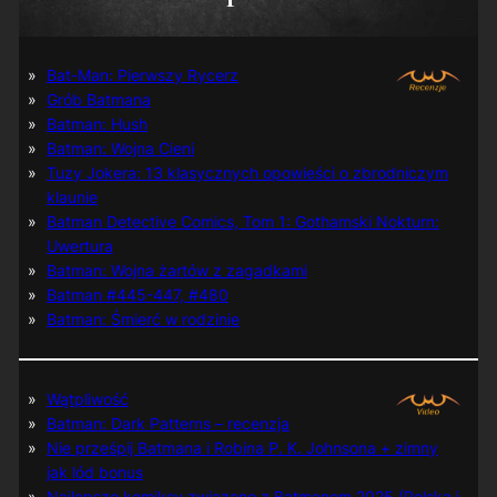
Bat-Man: Pierwszy Rycerz
Grób Batmana
Batman: Hush
Batman: Wojna Cieni
Tuzy Jokera: 13 klasycznych opowieści o zbrodniczym
klaunie
Batman Detective Comics, Tom 1: Gothamski Nokturn:
Uwertura
Batman: Wojna żartów z zagadkami
Batman #445-447, #480
Batman: Śmierć w rodzinie
Wątpliwość
Batman: Dark Patterns – recenzja
Nie prześpij Batmana i Robina P. K. Johnsona + zimny
jak lód bonus
Najlepsze komiksy związane z Batmanem 2025 (Polska i