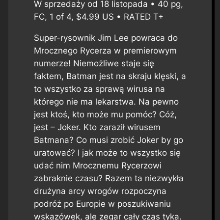
W sprzedaży od 18 listopada • 40 pg,
FC, 1 of 4, $4.99 US • RATED T+
Super-rysownik Jim Lee powraca do
Mrocznego Rycerza w premierowym
numerze! Niemożliwe staje się
faktem, Batman jest na skraju klęski, a
to wszystko za sprawą wirusa na
którego nie ma lekarstwa. Na pewno
jest ktoś, kto może mu pomóc? Cóż,
jest – Joker. Kto zaraził wirusem
Batmana? Co musi zrobić Joker by go
uratować? I jak może to wszystko się
udać nim Mrocznemu Rycerzowi
zabraknie czasu? Razem ta niezwykła
drużyna arcy wrogów rozpoczyna
podróż po Europie w poszukiwaniu
wskazówek, ale zegar cały czas tyka.