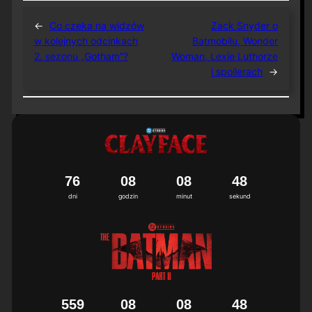
←
Co czeka na widzów
Zack Snyder o
w kolejnych odcinkach
Batmobilu, Wonder
2. sezonu „Gotham”?
Woman, Lexie Luthorze
i spoilerach
→
7
6
0
8
0
8
4
7
8
dni
godzin
minut
sekund
5
5
9
0
8
0
8
4
7
8