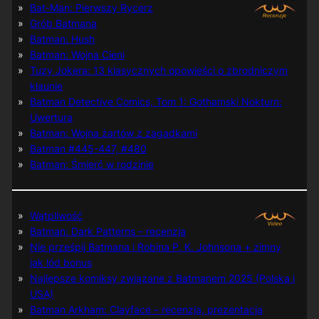
Bat-Man: Pierwszy Rycerz
Grób Batmana
Batman: Hush
Batman: Wojna Cieni
Tuzy Jokera: 13 klasycznych opowieści o zbrodniczym
klaunie
Batman Detective Comics, Tom 1: Gothamski Nokturn:
Uwertura
Batman: Wojna żartów z zagadkami
Batman #445-447, #480
Batman: Śmierć w rodzinie
Wątpliwość
Batman: Dark Patterns – recenzja
Nie prześpij Batmana i Robina P. K. Johnsona + zimny
jak lód bonus
Najlepsze komiksy związane z Batmanem 2025 (Polska i
USA)
Batman Arkham: Clayface – recenzja, prezentacja