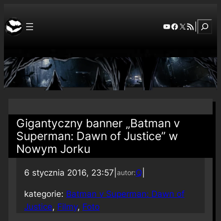
Szuka
YouTube
Facebook
X
RSS Feed
|
Gigantyczny banner „Batman v
Superman: Dawn of Justice” w
Nowym Jorku
6 stycznia 2016, 23:57
|
Q
|
autor:
kategorie:
Batman v Superman: Dawn of
Justice
, 
Filmy
, 
Foto