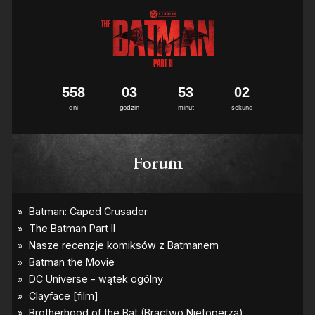
5
5
8
0
3
5
3
0
1
2
dni
godzin
minut
sekund
Forum