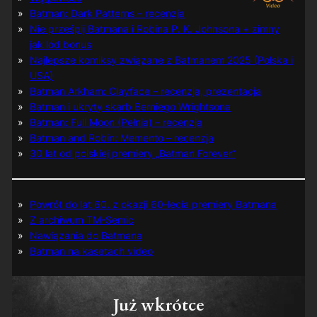
Batman: Dark Patterns – recenzja
Nie prześpij Batmana i Robina P. K. Johnsona + zimny
jak lód bonus
Najlepsze komiksy związane z Batmanem 2025 (Polska i
USA)
Batman Arkham: Clayface – recenzja, prezentacja
Batman i ukryty skarb Berniego Wrightsona
Batman: Full Moon (Pełnia) – recenzja
Batman and Robin: Memento – recenzja
30 lat od polskiej premiery „Batman Forever”
Powrót do lat 60. z okazji 60-lecia premiery Batmana
Z archiwum TM-Semic
Nawiązania do Batmana
Batman na kasetach video
Już wkrótce