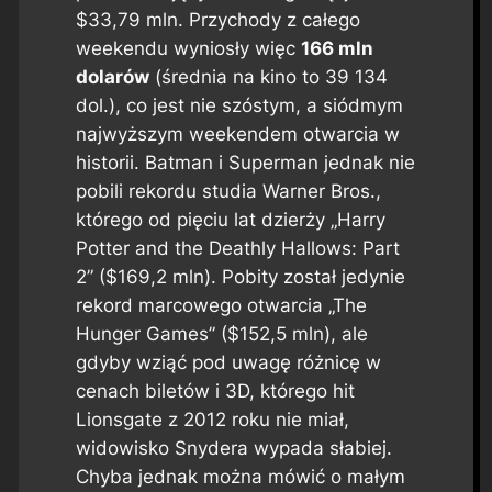
$33,79 mln. Przychody z całego
weekendu wyniosły więc
166 mln
dolarów
(średnia na kino to 39 134
dol.), co jest nie szóstym, a siódmym
najwyższym weekendem otwarcia w
historii. Batman i Superman jednak nie
pobili rekordu studia Warner Bros.,
którego od pięciu lat dzierży „Harry
Potter and the Deathly Hallows: Part
2” ($169,2 mln). Pobity został jedynie
rekord marcowego otwarcia „The
Hunger Games” ($152,5 mln), ale
gdyby wziąć pod uwagę różnicę w
cenach biletów i 3D, którego hit
Lionsgate z 2012 roku nie miał,
widowisko Snydera wypada słabiej.
Chyba jednak można mówić o małym