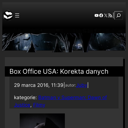
Szuka
YouTube
Facebook
X
RSS Feed
|
Box Office USA: Korekta danych
29 marca 2016, 11:39
|
Juby
|
autor:
kategorie:
Batman v Superman: Dawn of
Justice
, 
Filmy