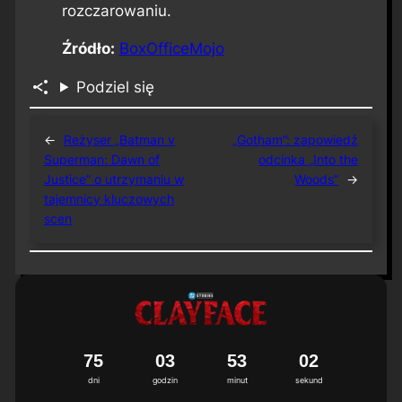
rozczarowaniu.
Źródło:
BoxOfficeMojo
Podziel się
←
Reżyser „Batman v
„Gotham”: zapowiedź
Superman: Dawn of
odcinka „Into the
Justice” o utrzymaniu w
Woods”
→
tajemnicy kluczowych
scen
7
5
0
3
5
3
0
1
2
dni
godzin
minut
sekund